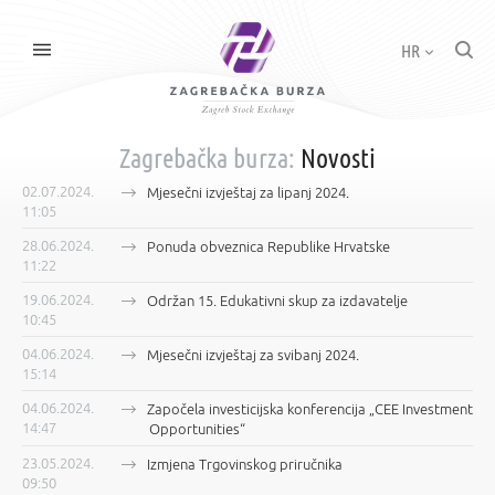
HR
Zagrebačka burza:
Novosti
02.07.2024.
Mjesečni izvještaj za lipanj 2024.
11:05
28.06.2024.
Ponuda obveznica Republike Hrvatske
11:22
19.06.2024.
Održan 15. Edukativni skup za izdavatelje
10:45
04.06.2024.
Mjesečni izvještaj za svibanj 2024.
15:14
04.06.2024.
Započela investicijska konferencija „CEE Investment
14:47
Opportunities“
23.05.2024.
Izmjena Trgovinskog priručnika
09:50