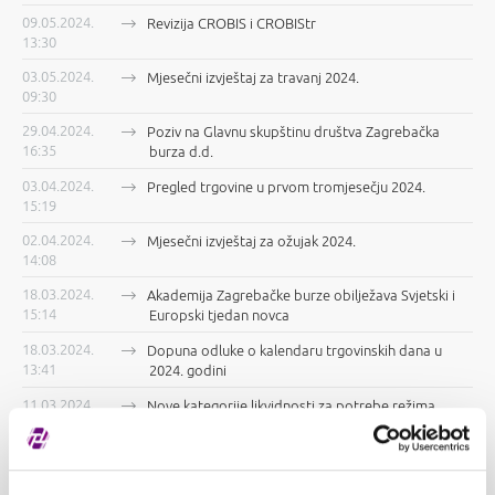
09.05.2024.
Revizija CROBIS i CROBIStr
13:30
03.05.2024.
Mjesečni izvještaj za travanj 2024.
09:30
29.04.2024.
Poziv na Glavnu skupštinu društva Zagrebačka
16:35
burza d.d.
03.04.2024.
Pregled trgovine u prvom tromjesečju 2024.
15:19
02.04.2024.
Mjesečni izvještaj za ožujak 2024.
14:08
18.03.2024.
Akademija Zagrebačke burze obilježava Svjetski i
15:14
Europski tjedan novca
18.03.2024.
Dopuna odluke o kalendaru trgovinskih dana u
13:41
2024. godini
11.03.2024.
Nove kategorije likvidnosti za potrebe režima
16:18
pomaka cijene od 1. travnja 2024.
08.03.2024.
„Zazvoni za ravnopravnost spolova“ na
15:04
Zagrebačkoj burzi