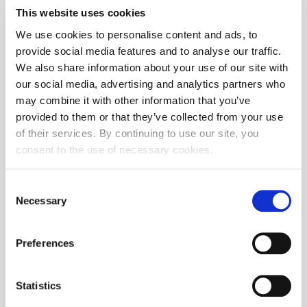
This website uses cookies
07.03.2024.
Redovna revizija dioničkih indeksa
11:47
We use cookies to personalise content and ads, to
01.03.2024.
Mjesečni izvještaj za veljaču 2024.
provide social media features and to analyse our traffic.
13:50
We also share information about your use of our site with
28.02.2024.
Održana edukacija o rodnoj ravnopravnosti i
our social media, advertising and analytics partners who
16:18
financijskim tržištima
may combine it with other information that you’ve
09.02.2024.
Održana edukacija „Upoznajmo
ETF
-ove“
provided to them or that they’ve collected from your use
15:00
of their services. By continuing to use our site, you
07.02.2024.
Revizija indeksa CROBIS i CROBIStr
consent to the use of necessary cookies.
09:25
02.02.2024.
Mjesečni izvještaj za siječanj 2024.
Consent
15:10
Necessary
Selection
25.01.2024.
Održan panel „FINTECH: TEHNOLOGIJA U SLUŽBI
14:15
KAPITALA“
Preferences
11.01.2024.
Pregled trgovine na Zagrebačkoj burzi u 2023.
15:00
godini
02.01.2024.
Mjesečni izvještaj za prosinac 2023.
Statistics
15:05