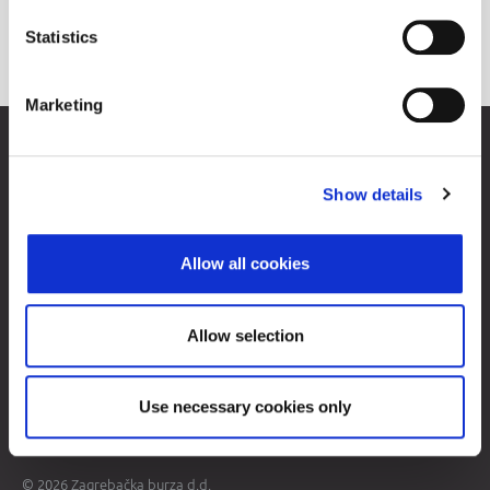
Statistics
Marketing
Zagrebačka burza d.d.
Ivana Lučića 2a, 10000 Zagreb, Hrvatska
Show details
Trgovački sud u Zagrebu, MBS 080034217
OIB 84368186611
Opći podaci
Allow all cookies
Više o burzi
Kontakti
Allow selection
Mapa weba
Uvjeti korištenja
Use necessary cookies only
Zaštita osobnih podataka
© 2026 Zagrebačka burza d.d.