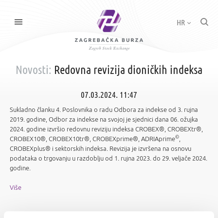
HR
Novosti:
Redovna revizija dioničkih indeksa
07.03.2024. 11:47
Sukladno članku 4. Poslovnika o radu Odbora za indekse od 3. rujna
2019. godine, Odbor za indekse na svojoj je sjednici dana 06. ožujka
2024. godine izvršio redovnu reviziju indeksa CROBEX®, CROBEXtr®,
©
CROBEX10®, CROBEX10tr®, CROBEXprime®, ADRIAprime
,
CROBEXplus® i sektorskih indeksa. Revizija je izvršena na osnovu
podataka o trgovanju u razdoblju od 1. rujna 2023. do 29. veljače 2024.
godine.
Više