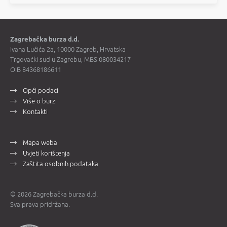
Zagrebačka burza d.d.
Ivana Lučića 2a, 10000 Zagreb, Hrvatska
Trgovački sud u Zagrebu, MBS 080034217
OIB 84368186611
Opći podaci
Više o burzi
Kontakti
Mapa weba
Uvjeti korištenja
Zaštita osobnih podataka
© 2026 Zagrebačka burza d.d.
Sva prava pridržana.