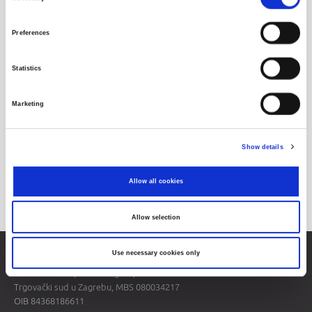
Selection
Preferences
Službeno tržište
Statistics
Marketing
Show details
Allow all cookies
Redovito tržište
Allow selection
Use necessary cookies only
Zagrebačka burza d.d.
Ivana Lučića 2a, 10000 Zagreb, Hrvatska
Trgovački sud u Zagrebu, MBS 080034217
OIB 84368186611