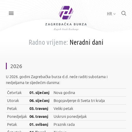
HR
Radno vrijeme:
Neradni dani
2026
U 2026. godini Zagrebačka burza d.d. neće raditi subotama i
nedjeljama te sljedećim danima:
Četvrtak
01. siječanj
Nova godina
Utorak
06. siječanj
Bogojavljenje ili Sveta tri kralja
Petak
03. travanj
Veliki petak
Ponedjeljak
06. travanj
Uskrsni ponedjeljak
Petak
01. svibanj
Praznik rada