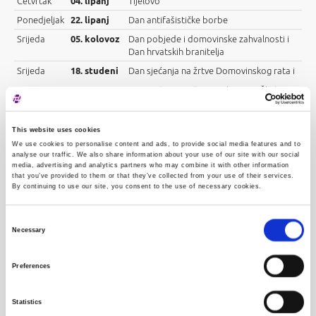
Četvrtak
04. lipanj
Tijelovo
Ponedjeljak
22. lipanj
Dan antifašističke borbe
Srijeda
05. kolovoz
Dan pobjede i domovinske zahvalnosti i
Dan hrvatskih branitelja
Srijeda
18. studeni
Dan sjećanja na žrtve Domovinskog rata i
Dan sjećanja na žrtvu Vukovara i Škabrnje
Četvrtak
24. prosinac
Badnjak
This website uses cookies
Petak
25. prosinac
Božić
We use cookies to personalise content and ads, to provide social media features and to
Četvrtak
31. prosinac
Stara godina
analyse our traffic. We also share information about your use of our site with our social
media, advertising and analytics partners who may combine it with other information
that you’ve provided to them or that they’ve collected from your use of their services.
By continuing to use our site, you consent to the use of necessary cookies.
Consent
Necessary
Selection
Preferences
Statistics