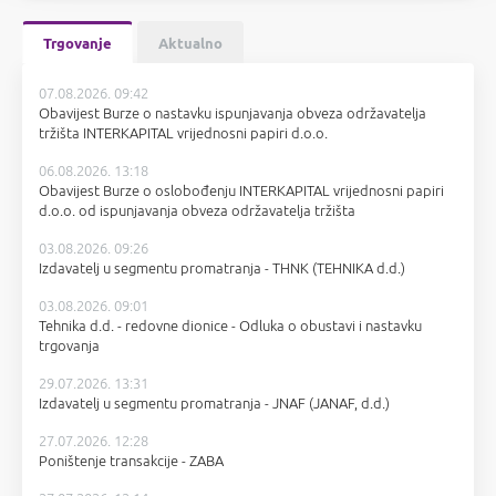
Trgovanje
Aktualno
07.08.2026. 09:42
Obavijest Burze o nastavku ispunjavanja obveza održavatelja
tržišta INTERKAPITAL vrijednosni papiri d.o.o.
06.08.2026. 13:18
Obavijest Burze o oslobođenju INTERKAPITAL vrijednosni papiri
d.o.o. od ispunjavanja obveza održavatelja tržišta
03.08.2026. 09:26
Izdavatelj u segmentu promatranja - THNK (TEHNIKA d.d.)
03.08.2026. 09:01
Tehnika d.d. - redovne dionice - Odluka o obustavi i nastavku
trgovanja
29.07.2026. 13:31
Izdavatelj u segmentu promatranja - JNAF (JANAF, d.d.)
27.07.2026. 12:28
Poništenje transakcije - ZABA