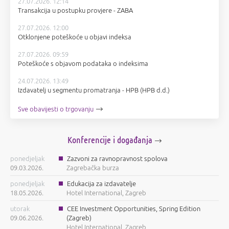
27.07.2026. 12:14
Transakcija u postupku provjere - ZABA
27.07.2026. 12:00
Otklonjene poteškoće u objavi indeksa
27.07.2026. 09:59
Poteškoće s objavom podataka o indeksima
24.07.2026. 13:49
Izdavatelj u segmentu promatranja - HPB (HPB d.d.)
Sve obavijesti o trgovanju
Konferencije i događanja
ponedjeljak
Zazvoni za ravnopravnost spolova
09.03.2026.
Zagrebačka burza
ponedjeljak
Edukacija za izdavatelje
18.05.2026.
Hotel International, Zagreb
utorak
CEE Investment Opportunities, Spring Edition
09.06.2026.
(Zagreb)
Hotel International, Zagreb