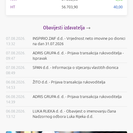
HT
56.703,90
40,00
Obavijesti izdavatelja
07.08.2026.
INSPIRIO ZAIF d.d. - Vrijednost neto imovine po dionici
13:32
na dan 31.07.2026
07.08.2026.
ADRIS GRUPA d. d. - Prijava transakcija rukovoditelja -
09:47
Ispravak
07.08.2026.
SPAN d.d. - Informacija o stjecanju vlastitih dionica
08:49
06.08.2026.
ŽITO d.d. - Prijava transakcija rukovoditelja
14:53
06.08.2026.
ADRIS GRUPA d. d. - Prijava transakcija rukovoditelja
14:39
06.08.2026.
LUKA RIJEKA d. d. - Obavijest o imenovanju člana
13:12
Nadzornog odbora Luka Rijeka d.d.