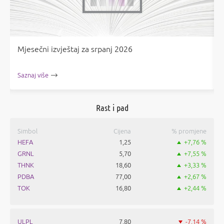
Mjesečni izvještaj za srpanj 2026
Saznaj više
Rast i pad
Simbol
Cijena
% promjene
HEFA
1,25
+7,76 %
GRNL
5,70
+7,55 %
THNK
18,60
+3,33 %
PDBA
77,00
+2,67 %
TOK
16,80
+2,44 %
ULPL
7,80
-7,14 %