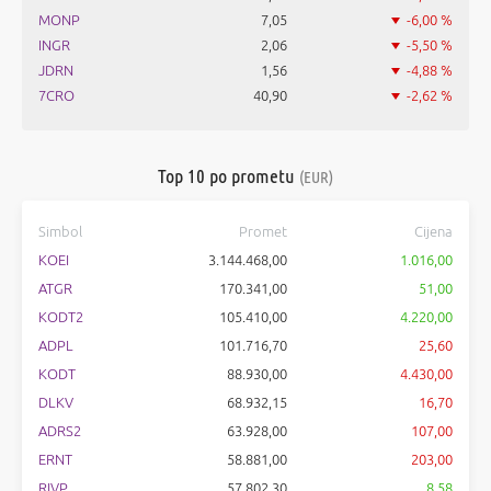
MONP
7,05
-6,00 %
INGR
2,06
-5,50 %
JDRN
1,56
-4,88 %
7CRO
40,90
-2,62 %
Top 10 po prometu
(EUR)
Simbol
Promet
Cijena
KOEI
3.144.468,00
1.016,00
ATGR
170.341,00
51,00
KODT2
105.410,00
4.220,00
ADPL
101.716,70
25,60
KODT
88.930,00
4.430,00
DLKV
68.932,15
16,70
ADRS2
63.928,00
107,00
ERNT
58.881,00
203,00
RIVP
57.802,30
8,58