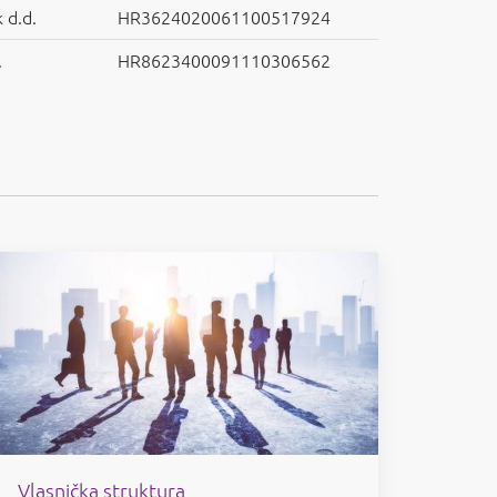
 d.d.
HR3624020061100517924
.
HR8623400091110306562
Vlasnička struktura