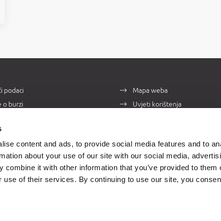
i podaci
Mapa weba
e o burzi
Uvjeti korištenja
takti
Zaštita osobnih podataka
s
ise content and ads, to provide social media features and to an
rmation about your use of our site with our social media, advertis
 combine it with other information that you’ve provided to them o
ena:
 use of their services. By continuing to use our site, you consen
ski podaci prikazuju se s odgodom od 15 minuta.
e do 31.12.2022. odvijalo se u valuti HRK, a nakon 1.1.2023. godine u val
a statističke svrhe prije 1.1.2023. godine preračunati su iz originalne valu