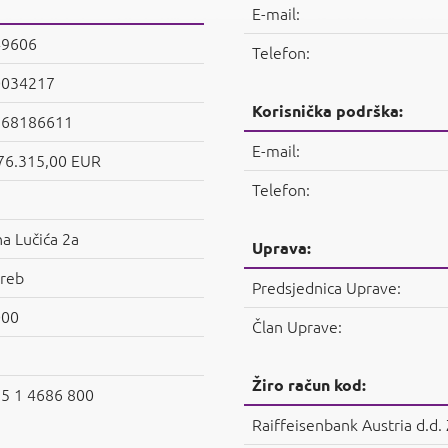
E-mail:
49606
Telefon:
0034217
Korisnička podrška:
368186611
E-mail:
76.315,00 EUR
Telefon:
na Lučića 2a
Uprava:
reb
Predsjednica Uprave:
000
Član Uprave:
Žiro račun kod:
5 1 4686 800
Raiffeisenbank Austria d.d.