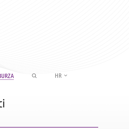
HR
BURZA
ci