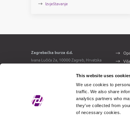
Izvještavanje
Zagrebačka burza d.d.
Opć
Ivana Lučića 2a, 10000 Zagreb, Hrvatska
Viš
Trgovački sud u Zagrebu, MBS
Kon
080034217
This website uses cookie
OIB 84368186611
We use cookies to personal
traffic. We also share info
analytics partners who may
Napom
they’ve collected from your
Trgovin
of necessary cookies.
Trgovanj
Podaci z