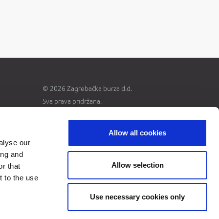
© 2026 Zagrebačka burza d.d.
Sva prava pridržana.
Allow all cookies
alyse our
ing and
Allow selection
r that
t to the use
Use necessary cookies only
uti EUR.
te HRK u