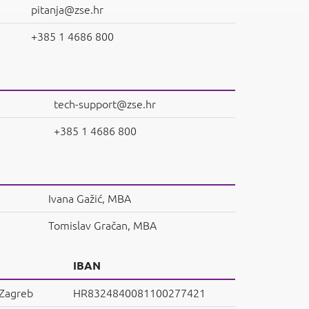
pitanja@zse.hr
+385 1 4686 800
tech-support@zse.hr
+385 1 4686 800
Ivana Gažić, MBA
Tomislav Gračan, MBA
IBAN
 Zagreb
HR8324840081100277421