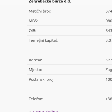
Zagrebačka burza d.d.
Matični broj:
37
MBS:
08
OIB:
84
Temeljni kapital:
3.0
Adresa:
Iva
Mjesto:
Zag
Poštanski broj:
10
Telefon:
+38