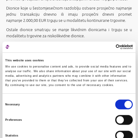
Dionice koje u šestomjesečnom razdoblju ostvare prosječno najmanje
jednu transakciju dnevno ili imaju prosječni dnevni promet
najmanje
2.000,00 EUR
trguju se u modalitetu kontinuirane trgovine.
Ostale dionice smatraju se manje likvidnim dionicama i trguju se u
modalitetu trgovine za niskolikvidne dionice.
Iznimno, dionica koja u trgovinskom tjednu ostvari promet od
najmanje 70.000,00 EUR te ostvari najmanje jednu transakciju dnevno i
najmanje 15 transakcija u tjednu prebacit će se ubrzano iz modaliteta
This website uses cookies
trgovine za niskolikvidne dionice u modalitet kontinuirane trgovine.
We use cookies to personalise content and ads, to provide social media features and to
analyse our traffic. We also share information about your use of our site with our social
U modalitetu kontinuirane trgovine uvijek se trguje dionicama
media, advertising and analytics partners who may combine it with other information
uvrštenim na Vodeće tržište ili Službeno tržište, dionicama za koje
that you’ve provided to them or that they’ve collected from your use of their services.
postoji sklopljen ugovor o obavljanju poslova održavatelja tržišta
By continuing to use our site, you consent to the use of necessary cookies.
između Burze i člana i dionicama uključenim u indeks CROBEX® ili drugi
indeks Burze.
Consent
Necessary
Od 6. srpnja 2026. godine u modalitetu trgovine za niskolikvidne
Selection
dionice, odnosno modalitetu kontinuirane trgovine, nalaze se dionice
čiji popis možete preuzeti u sljedećim datotekama:
Preferences
Dionice u modalitetu trgovine za niskolikvidne
Statistics