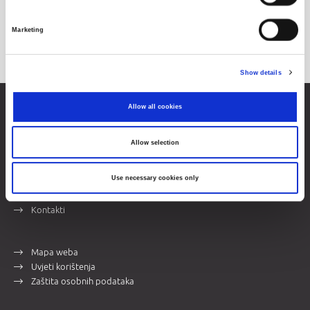
dionice
Marketing
Dionice u modalitetu kontinuirane trgovine
Show details
Allow all cookies
Zagrebačka burza d.d.
Ivana Lučića 2a, 10000 Zagreb, Hrvatska
Trgovački sud u Zagrebu, MBS 080034217
Allow selection
OIB 84368186611
Use necessary cookies only
Opći podaci
Više o burzi
Kontakti
Mapa weba
Uvjeti korištenja
Zaštita osobnih podataka