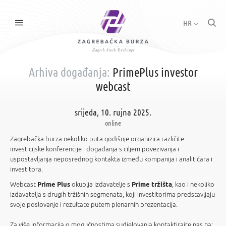
HR
Arhiva događanja:
PrimePlus investor
webcast
srijeda, 10. rujna 2025.
online
Zagrebačka burza nekoliko puta godišnje organizira različite
investicijske konferencije i događanja s ciljem povezivanja i
uspostavljanja neposrednog kontakta između kompanija i analitičara i
investitora.
Webcast
Prime Plus
okuplja izdavatelje s
Prime tržišta
, kao i nekoliko
izdavatelja s drugih tržišnih segmenata, koji investitorima predstavljaju
svoje poslovanje i rezultate putem plenarnih prezentacija.
Za više informacija o mogućnostima sudjelovanja kontaktirajte nas na: