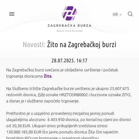
HR
Novosti:
Žito na Zagrebačkoj burzi
28.07.2025. 16:17
Na Zagrebačkoj burzi svečano je obilježeno uvrštenje i početak
trgovanja dionicama
Žita
.
Na Službeno tržište Zagrebačke burze uvršteno je ukupno 25.607.675
redovnih dionica,
ISIN
oznake HRZTOSRB0002 i burzovne oznake ZITO,
a danas je i službeno započelo trgovanje.
Prethodno je u uspješno provedenoj inicijalnoj javnoj ponudi
ulagateljima alocirano 6.403.950 dionica, po konačnoj cijeni po dionici
od 20,30 EUR. Ukupan iznos prikupljenih sredstava iznosi
130.000.185,00 EUR što javnu ponudu dionica Žita čini najvećim
hrvatskim
IPO
-om kompanije u privatnom vlasništvu.