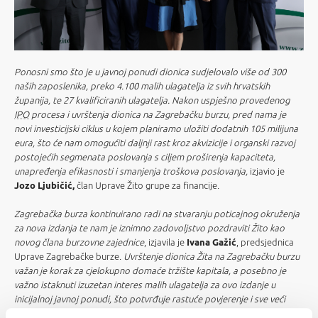
Ponosni smo što je u javnoj ponudi dionica sudjelovalo više od 300
naših zaposlenika, preko 4.100 malih ulagatelja iz svih hrvatskih
županija, te 27 kvalificiranih ulagatelja. Nakon uspješno provedenog
IPO
procesa i uvrštenja dionica na Zagrebačku burzu, pred nama je
novi investicijski ciklus u kojem planiramo uložiti dodatnih 105 milijuna
eura, što će nam omogućiti daljnji rast kroz akvizicije i organski razvoj
postojećih segmenata poslovanja s ciljem proširenja kapaciteta,
unapređenja efikasnosti i smanjenja troškova poslovanja,
izjavio je
Jozo Ljubičić,
član Uprave Žito grupe za financije.
Zagrebačka burza kontinuirano radi na stvaranju poticajnog okruženja
za nova izdanja te nam je iznimno zadovoljstvo pozdraviti Žito kao
novog člana burzovne zajednice
, izjavila je
Ivana Gažić
, predsjednica
Uprave Zagrebačke burze.
Uvrštenje dionica Žita na Zagrebačku burzu
važan je korak za cjelokupno domaće tržište kapitala, a posebno je
važno istaknuti izuzetan interes malih ulagatelja za ovo izdanje u
inicijalnoj javnoj ponudi, što potvrđuje rastuće povjerenje i sve veći
angažman građana na tržištu kapitala. Posebno nas veseli što je riječ o