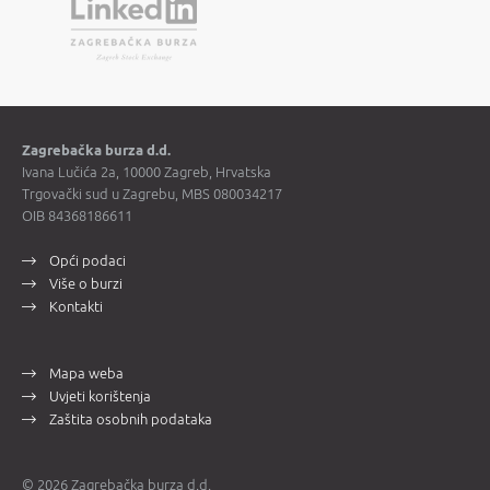
Zagrebačka burza d.d.
Ivana Lučića 2a, 10000 Zagreb, Hrvatska
Trgovački sud u Zagrebu, MBS 080034217
OIB 84368186611
Opći podaci
Više o burzi
Kontakti
Mapa weba
Uvjeti korištenja
Zaštita osobnih podataka
© 2026 Zagrebačka burza d.d.