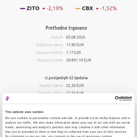
ZITO
-2,19%
CBX
-1,52%
Prethodno trgovano
Datum
05.08.2026.
Zaključna cijena
17,90 EUR
Ukupna količina
1.173,00
Ukupni promet
20.897,10 EUR
U posljednjih 52 tjedana
Najviša cijena
22,30 EUR
Najniža cijena
17,55 EUR
Knjiga ponuda
This website uses cookies
Kupnja
Prodaja
We use cookies to personalise content and ads, to provide social media features and to
analyse our traffic. We also share information about your use of our site with our social
media, advertising and analytics partners who may combine it with other information
#
Količina
Cijena
Količina
#
that you’ve provided to them or that they’ve collected from your use of their services.
By continuing to use our site, you consent to the use of necessary cookies.