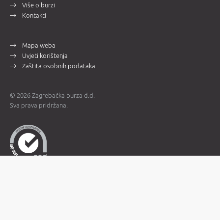
Više o burzi
Kontakti
Mapa weba
Uvjeti korištenja
Zaštita osobnih podataka
© 2026 Zagrebačka burza d.d.
Sva prava pridržana.
Napomena:
Trgovinski podaci prikazuju se s odgodom od 15 minuta.
Trgovanje do 31.12.2022. odvijalo se u valuti HRK, a nakon 1.1.2023.
godine u valuti EUR. Podaci za statističke svrhe prije 1.1.2023.