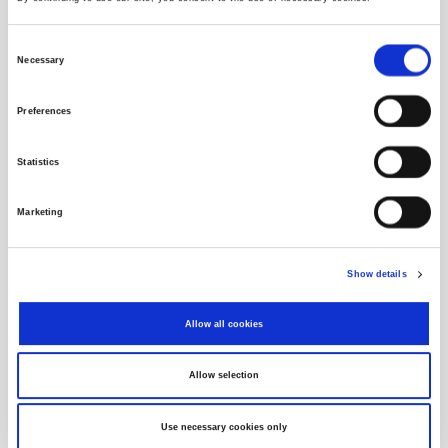
3
3.454
17,80
17,90
463
1
3
220
17,70
18,10
3.000
2
Consent
1
50
17,60
18,50
275
1
Necessary
Selection
3
3.545
17,50
18,80
259
2
1
155
17,10
18,90
1.728
3
Preferences
Statistics
Vrijeme
Cijena
Količina
10:58:56
17,90
15,00
Marketing
10:27:19
17,90
14,00
Show details
Vrijednosnica
Allow all cookies
Izdavatelj
Allow selection
Objave
Use necessary cookies only
Povijesni podaci