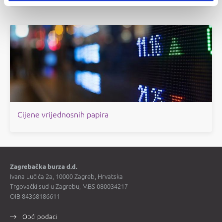
Cijene vrijednosnih papira
Zagrebačka burza d.d.
Ivana Lučića 2a, 10000 Zagreb, Hrvatska
Trgovački sud u Zagrebu, MBS 080034217
OIB 84368186611
Opći podaci