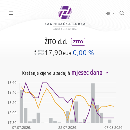
HR
ŽITO d.d.
ZITO
17,90
0,00 %
17,90
EUR
17,90
mjesec dana
Kretanje cijene u zadnjih