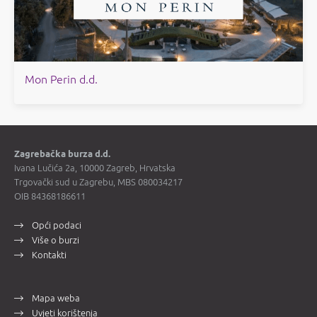
Mon Perin d.d.
Zagrebačka burza d.d.
Ivana Lučića 2a, 10000 Zagreb, Hrvatska
Trgovački sud u Zagrebu, MBS 080034217
OIB 84368186611
Opći podaci
Više o burzi
Kontakti
Mapa weba
Uvjeti korištenja