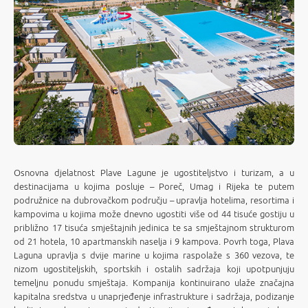
Osnovna djelatnost Plave Lagune je ugostiteljstvo i turizam, a u
destinacijama u kojima posluje – Poreč, Umag i Rijeka te putem
podružnice na dubrovačkom području – upravlja hotelima, resortima i
kampovima u kojima može dnevno ugostiti više od 44 tisuće gostiju u
približno 17 tisuća smještajnih jedinica te sa smještajnom strukturom
od 21 hotela, 10 apartmanskih naselja i 9 kampova. Povrh toga, Plava
Laguna upravlja s dvije marine u kojima raspolaže s 360 vezova, te
nizom ugostiteljskih, sportskih i ostalih sadržaja koji upotpunjuju
temeljnu ponudu smještaja. Kompanija kontinuirano ulaže značajna
kapitalna sredstva u unaprjeđenje infrastrukture i sadržaja, podizanje