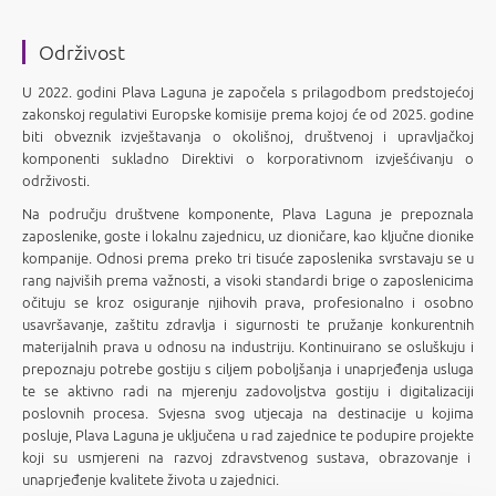
Održivost
U 2022. godini Plava Laguna je započela s prilagodbom predstojećoj
zakonskoj regulativi Europske komisije prema kojoj će od 2025. godine
biti obveznik izvještavanja o okolišnoj, društvenoj i upravljačkoj
komponenti sukladno Direktivi o korporativnom izvješćivanju o
održivosti.
Na području društvene komponente, Plava Laguna je prepoznala
zaposlenike, goste i lokalnu zajednicu, uz dioničare, kao ključne dionike
kompanije. Odnosi prema preko tri tisuće zaposlenika svrstavaju se u
rang najviših prema važnosti, a visoki standardi brige o zaposlenicima
očituju se kroz osiguranje njihovih prava, profesionalno i osobno
usavršavanje, zaštitu zdravlja i sigurnosti te pružanje konkurentnih
materijalnih prava u odnosu na industriju. Kontinuirano se osluškuju i
prepoznaju potrebe gostiju s ciljem poboljšanja i unaprjeđenja usluga
te se aktivno radi na mjerenju zadovoljstva gostiju i digitalizaciji
poslovnih procesa. Svjesna svog utjecaja na destinacije u kojima
posluje, Plava Laguna je uključena u rad zajednice te podupire projekte
koji su usmjereni na razvoj zdravstvenog sustava, obrazovanje i
unaprjeđenje kvalitete života u zajednici.