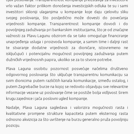
vrlo važan faktor prilikom donošenja investicijskih odluka te su i sami
investitori skloniji ulaganjima u kompanije koje daju cjelovitu sliku
svojeg poslovanja, što posljedično može dovesti do povećanja
vrijednosti kompanije. Transparentnost kompanije dovodi i do
povoljnijeg zaduživanja pri bankarskim institucijama, što je od značajne
važnosti za Plavu Lagunu obzirom da se tako omogućuje financiranje
unaprjeđenja usluga i proizvoda kompanije, a samim time i daljnji rast
te stvaranje dodatne vrijednosti za dioničare, istovremeno ne
isključujući i potencijalnu mogućnost povoljnijeg zaduživanja putem
dužničkih vrijednosnih papira, ukoliko se za to stvore potrebe.
Plava Laguna osobitu pozornost posvećuje načelima društveno
odgovornog poslovanja što uključuje transparentnu komunikaciju sa
svim dionicima putem različitih kanala komunikacije, između ostalog, i
putem Zagrebačke burze na kojoj se redovito objavljuju sve relevantne
informacije vezane uz poslovanje čime se postiže bolja vidljivost širem
krugu zajednice i jača poslovni ugled kompanije.
Nadalje, Plava Laguna sagledava i valorizira mogućnosti rasta i
kvalitativne promjene strukture kapaciteta putem eksternog rasta
odnosno akvizicija za što uvrštenje na burzu generalno pruža povoljniju
poziciju.