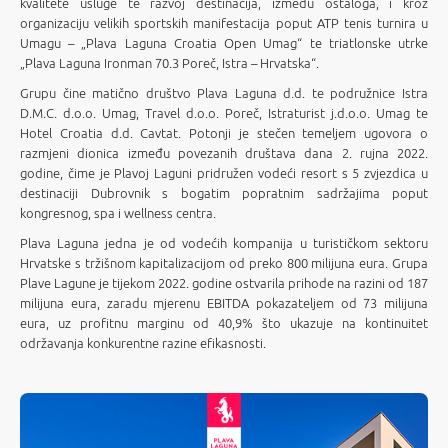
kvalitete usluge te razvoj destinacija, između ostaloga, i kroz
organizaciju velikih sportskih manifestacija poput ATP tenis turnira u
Umagu – „Plava Laguna Croatia Open Umag“ te triatlonske utrke
„Plava Laguna Ironman 70.3 Poreč, Istra – Hrvatska“.
Grupu čine matično društvo Plava Laguna d.d. te podružnice Istra
D.M.C. d.o.o. Umag, Travel d.o.o. Poreč, Istraturist j.d.o.o. Umag te
Hotel Croatia d.d. Cavtat. Potonji je stečen temeljem ugovora o
razmjeni dionica između povezanih društava dana 2. rujna 2022.
godine, čime je Plavoj Laguni pridružen vodeći resort s 5 zvjezdica u
destinaciji Dubrovnik s bogatim popratnim sadržajima poput
kongresnog, spa i wellness centra.
Plava Laguna jedna je od vodećih kompanija u turističkom sektoru
Hrvatske s tržišnom kapitalizacijom od preko 800 milijuna eura. Grupa
Plave Lagune je tijekom 2022. godine ostvarila prihode na razini od 187
milijuna eura, zaradu mjerenu EBITDA pokazateljem od 73 milijuna
eura, uz profitnu marginu od 40,9% što ukazuje na kontinuitet
održavanja konkurentne razine efikasnosti.