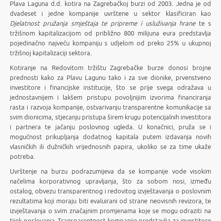
Plava Laguna d.d. kotira na Zagrebačkoj burzi od 2003. Jedna je od
dvadeset i jedne kompanije uvrštene u sektor klasificiran kao
Djelatnost pružanja smještaja te pripreme i usluživanja hrane
te s
tržišnom kapitalizacijom od približno 800 milijuna eura predstavlja
pojedinačno najveću kompaniju s udjelom od preko 25% u ukupnoj
tržišnoj kapitalizaciji sektora.
Kotiranje na Redovitom tržištu Zagrebačke burze donosi brojne
prednosti kako za Plavu Lagunu tako i za sve dionike, prvenstveno
investitore i financijske institucije, što se prije svega odražava u
jednostavnijem i lakšem pristupu povoljnijim izvorima financiranja
rasta i razvoja kompanije, ostvarivanju transparentne komunikacije sa
svim dionicima, stjecanju pristupa širem krugu potencijalnih investitora
i partnera te jačanju poslovnog ugleda. U konačnici, pruža se i
mogućnost prikupljanja dodatnog kapitala putem izdavanja novih
vlasničkih ili dužničkih vrijednosnih papira, ukoliko se za time ukaže
potreba.
Uvrštenje na burzu podrazumijeva da se kompanije vode visokim
načelima korporativnog upravljanja, što za sobom nosi, između
ostalog, obvezu transparentnog i redovitog izvještavanja o poslovnim
rezultatima koji moraju biti evaluirani od strane neovisnih revizora, te
izvještavanja o svim značajnim promjenama koje se mogu odraziti na
tijek poslovanja. Transparentnost kompanije predstavlja za investitore