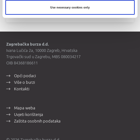
Use necessary cookies only
Cijene vrijednosnih papira
Zagrebačka burza d.d.
Ivana Lučića 2a, 10000 Zagreb, Hrvatska
Trgovački sud u Zagrebu, MBS 080034217
OIB 84368186611
Opći podaci
Više o burzi
Kontakti
Mapa weba
Uvjeti korištenja
Zaštita osobnih podataka
© 2026 Zagrebačka burza d.d.