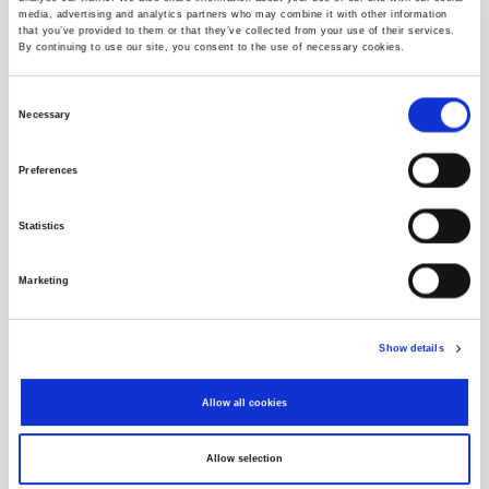
media, advertising and analytics partners who may combine it with other information
Vrijednosni papir je izvršten s burze
that you’ve provided to them or that they’ve collected from your use of their services.
By continuing to use our site, you consent to the use of necessary cookies.
Vrijednosnica
Consent
Necessary
Selection
Izdavatelj
Preferences
Objave
Statistics
Povijesni podaci
Marketing
Show details
Allow all cookies
Allow selection