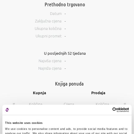
Prethodno trgovano
Datum
-
Zaključna cijena
-
Ukupna količina
-
Ukupni promet
-
U posljednjih 52 tjedana
Najviša cijena
-
Najniža cijena
-
Knjiga ponuda
Kupnja
Prodaja
#
Količina
Cijena
Količina
#
This website uses cookies
We use cookies to personalise content and ads, to provide social media features and to
analyse our traffic. We also share information about your use of our site with our social