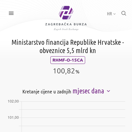
HR
Ministarstvo financija Republike Hrvatske -
obveznice 5,5 mlrd kn
RHMF-O-15CA
100,82
%
mjesec dana
Kretanje cijene u zadnjih