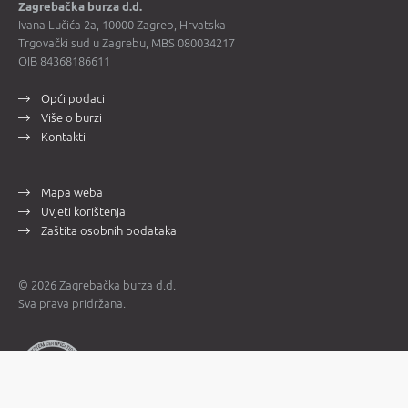
Zagrebačka burza d.d.
Ivana Lučića 2a, 10000 Zagreb, Hrvatska
Trgovački sud u Zagrebu, MBS 080034217
OIB 84368186611
Opći podaci
Više o burzi
Kontakti
Mapa weba
Uvjeti korištenja
Zaštita osobnih podataka
© 2026 Zagrebačka burza d.d.
Sva prava pridržana.