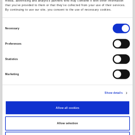
media, advertising and analytics partners who may combine it with other information
that you’ve provided to them or that they’ve collected from your use of their services.
#
Količina
Cijena
Količina
#
By continuing to use our site, you consent to the use of necessary cookies.
Consent
Necessary
Selection
Preferences
Vrijednosni papir je izvršten s burze
Statistics
Marketing
Show details
Nema transakcija na odabrani datum
Allow all cookies
Vrijednosnica
Allow selection