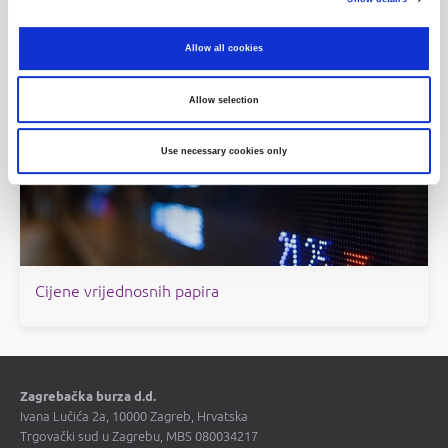
Objave
Allow all cookies
Povijesni podaci
Allow selection
Use necessary cookies only
Cijene vrijednosnih papira
Zagrebačka burza d.d.
Ivana Lučića 2a, 10000 Zagreb, Hrvatska
Trgovački sud u Zagrebu, MBS 080034217