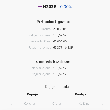
H203E
0,00%
Prethodno trgovano
Datum
25.03.2019.
Zaključna cijena
105,62 %
Ukupna količina
60.000,00
Ukupni promet
62.377,16 EUR
U posljednjih 52 tjedana
Najviša cijena
105,62 %
Najniža cijena
105,62 %
Knjiga ponuda
Kupnja
Prodaja
#
Količina
Cijena
Količina
#