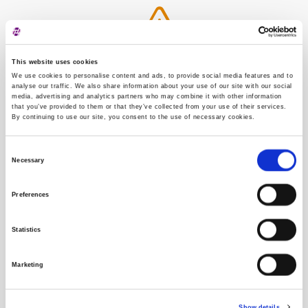
This website uses cookies
Vrijednosni papir je izvršten s burze
We use cookies to personalise content and ads, to provide social media features and to
analyse our traffic. We also share information about your use of our site with our social
media, advertising and analytics partners who may combine it with other information
that you’ve provided to them or that they’ve collected from your use of their services.
By continuing to use our site, you consent to the use of necessary cookies.
Consent
Necessary
Selection
Nema transakcija na odabrani datum
Preferences
Statistics
Vrijednosnica
Marketing
Izdavatelj
Show details