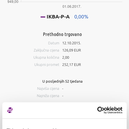
IKBA-P-A
0,00%
Prethodno trgovano
Datum
12.10.2015.
Zaključna cijena
126,09 EUR
Ukupna količina
2,00
Ukupni promet
252,17 EUR
U posljednjih 52 tjedana
Najviša cijena
-
Najniža cijena
-
Knjiga ponuda
Kupnja
Prodaja