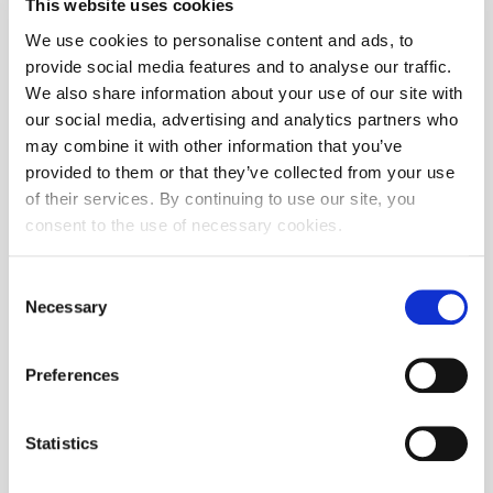
This website uses cookies
#
Količina
Cijena
Količina
#
We use cookies to personalise content and ads, to
provide social media features and to analyse our traffic.
We also share information about your use of our site with
our social media, advertising and analytics partners who
Vrijednosni papir je izvršten s burze
may combine it with other information that you’ve
provided to them or that they’ve collected from your use
of their services. By continuing to use our site, you
consent to the use of necessary cookies.
Consent
Necessary
Selection
Nema transakcija na odabrani datum
Preferences
Vrijednosnica
Statistics
Izdavatelj