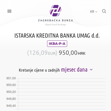
HR
ISTARSKA KREDITNA BANKA UMAG d.d.
IKBA-P-A
(
126,09
)
950,00
EUR
HRK
mjesec dana
Kretanje cijene u zadnjih