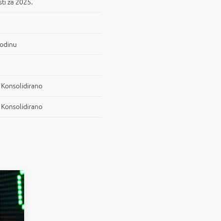
ti za 2025.
godinu
, Konsolidirano
, Konsolidirano