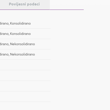
Povijesni podaci
idirano, Konsolidirano
idirano, Konsolidirano
vidirano, Nekonsolidirano
vidirano, Nekonsolidirano