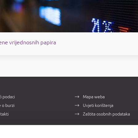
jene vrijednosnih papira
i podaci
Mapa weba
e o burzi
Uvjeti korištenja
takti
Zaštita osobnih podataka