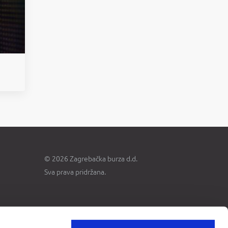
© 2026 Zagrebačka burza d.d.
Sva prava pridržana.