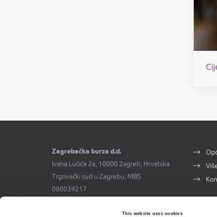
Ci
Zagrebačka burza d.d.
Opć
Ivana Lučića 2a, 10000 Zagreb, Hrvatska
Viš
Trgovački sud u Zagrebu, MBS
Kon
080034217
OIB 84368186611
This website uses cookies