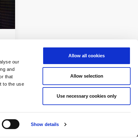
Allow all cookies
alyse our
ing and
Allow selection
r that
t to the use
© 2026 Zagrebačka burza d.d.
Use necessary cookies only
Sva prava pridržana.
Show details