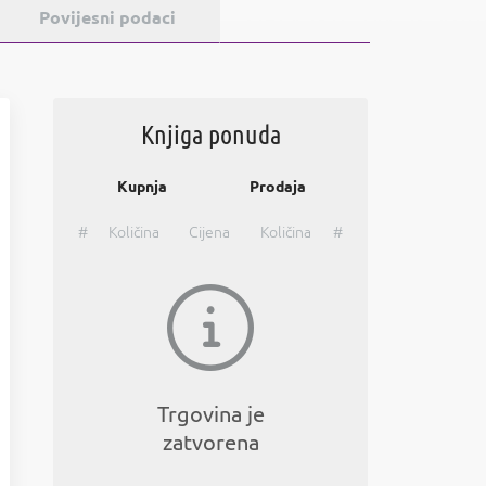
Povijesni podaci
Knjiga ponuda
Kupnja
Prodaja
#
Količina
Cijena
Količina
#
Trgovina je
zatvorena