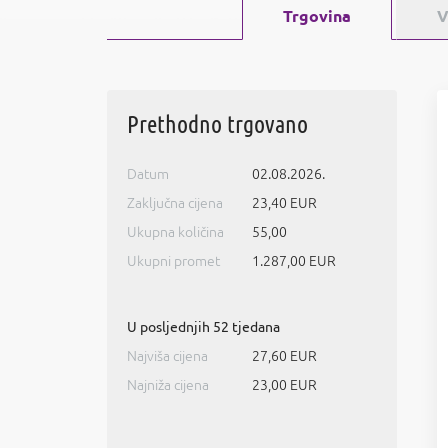
Trgovina
V
Prethodno trgovano
Datum
02.08.2026.
Zaključna cijena
23,40 EUR
Ukupna količina
55,00
Ukupni promet
1.287,00 EUR
U posljednjih 52 tjedana
Najviša cijena
27,60 EUR
Najniža cijena
23,00 EUR