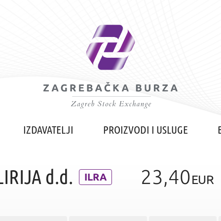
IZDAVATELJI
PROIZVODI I USLUGE
LIRIJA d.d.
23,40
ILRA
EUR