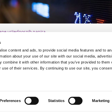
jene vrijednosnih papira
s
ise content and ads, to provide social media features and to an
rmation about your use of our site with our social media, advertis
 combine it with other information that you’ve provided to them o
 use of their services. By continuing to use our site, you consen
i podaci
Mapa weba
e o burzi
Uvjeti korištenja
takti
Zaštita osobnih podataka
Preferences
Statistics
Marketing