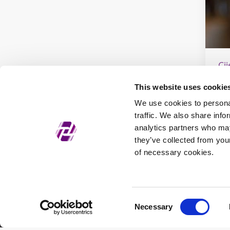
Ci
This website uses cookie
We use cookies to personal
traffic. We also share info
analytics partners who may
they’ve collected from your
of necessary cookies.
Zagrebačka burza d.d.
Opć
Ivana Lučića 2a, 10000 Zagreb, Hrvatska
Viš
Trgovački sud u Zagrebu, MBS
Kon
080034217
Consent
Necessary
OIB 84368186611
Selection