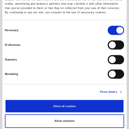
media, advertising and analytics partners who may combine it with other information
Vrijednosni papir je izvršten s burze
that you’ve provided to them or that they’ve collected from your use of their services.
By continuing to use our site, you consent to the use of necessary cookies.
Vrijednosnica
Consent
Necessary
Selection
Izdavatelj
Preferences
Objave
Statistics
Povijesni podaci
Marketing
Show details
Allow all cookies
Allow selection