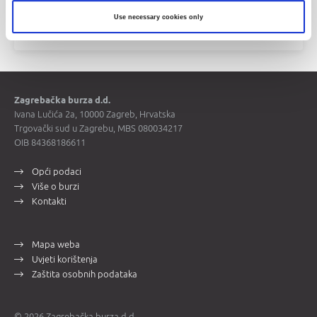
Use necessary cookies only
Cijene vrijednosnih papira
Zagrebačka burza d.d.
Ivana Lučića 2a, 10000 Zagreb, Hrvatska
Trgovački sud u Zagrebu, MBS 080034217
OIB 84368186611
Opći podaci
Više o burzi
Kontakti
Mapa weba
Uvjeti korištenja
Zaštita osobnih podataka
© 2026 Zagrebačka burza d.d.