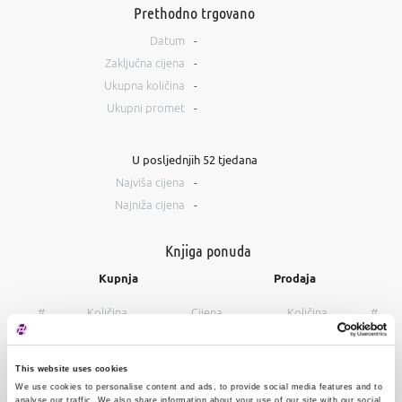
Prethodno trgovano
Datum
-
Zaključna cijena
-
Ukupna količina
-
Ukupni promet
-
U posljednjih 52 tjedana
Najviša cijena
-
Najniža cijena
-
Knjiga ponuda
Kupnja
Prodaja
#
Količina
Cijena
Količina
#
This website uses cookies
We use cookies to personalise content and ads, to provide social media features and to
analyse our traffic. We also share information about your use of our site with our social