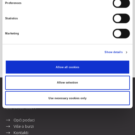
Preferences
Statistics
Marketing
Show details
Allow all cookies
Allow selection
Zagrebačka burza d.d.
Ivana Lučića 2a, 10000 Zagreb, Hrvatska
Use necessary cookies only
Trgovački sud u Zagrebu, MBS 080034217
OIB 84368186611
Opći podaci
Više o burzi
Kontakti