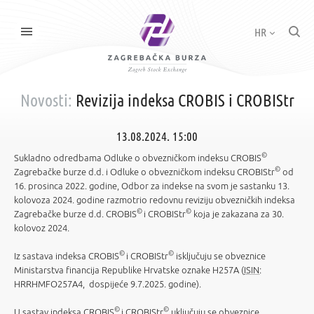
HR
Novosti:
Revizija indeksa CROBIS i CROBIStr
13.08.2024. 15:00
©
Sukladno odredbama Odluke o obvezničkom indeksu CROBIS
©
Zagrebačke burze d.d. i Odluke o obvezničkom indeksu CROBIStr
od
16. prosinca 2022. godine, Odbor za indekse na svom je sastanku 13.
kolovoza 2024. godine razmotrio redovnu reviziju obvezničkih indeksa
©
©
Zagrebačke burze d.d. CROBIS
i CROBIStr
koja je zakazana za 30.
kolovoz 2024.
©
©
Iz sastava indeksa CROBIS
i CROBIStr
isključuju se obveznice
Ministarstva financija Republike Hrvatske oznake H257A (
ISIN
:
HRRHMFO257A4, dospijeće 9.7.2025. godine).
©
©
U sastav indeksa CROBIS
i CROBIStr
uključuju se obveznice