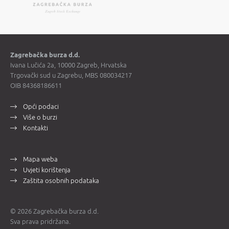
Zagrebačka burza d.d.
Ivana Lučića 2a, 10000 Zagreb, Hrvatska
Trgovački sud u Zagrebu, MBS 080034217
OIB 84368186611
Opći podaci
Više o burzi
Kontakti
Mapa weba
Uvjeti korištenja
Zaštita osobnih podataka
© 2026 Zagrebačka burza d.d.
Sva prava pridržana.