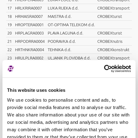
17
HRLKRIRA0007
LUKA RIJEKA d.d.
CROBEXtransport
18
HRMAISRA0007
MAISTRA d.d.
CROBEXturist
19
HROPTERA0001
OT-OPTIMA TELEKOM d.d.
20
HRPLAGRA0003
PLAVA LAGUNA d.d.
CROBEXturist
21
HRPODRRA0004
PODRAVKA d.d.
CROBEXnutris
22
HRTHNKRA0004
TEHNIKA d.d.
CROBEXkonstrukt
23
HRULPLRA0002
ULJANIK PLOVIDBA d.d.
CROBEXtransport
24
HRRIVPRA0000
Valamar Riviera d.d.
CROBEXturist
25
HRVIRORA0001
VIRO TVORNICA ŠEĆERA
CROBEXnutris
d.d.
26
HRZABARA0009
Zagrebačka banka d.d.
This website uses cookies
We use cookies to personalise content and ads, to
provide social media features and to analyse our traffic.
We also share information about your use of our site with
CROBEXindustrija
our social media, advertising and analytics partners who
1
HRADPLRA0006
AD PLASTIK d.d.
may combine it with other information that you’ve
2
HRDDJHRA0007
ĐURO ĐAKOVIC GRUPA d.d.
provided to them or that they’ve collected from your use