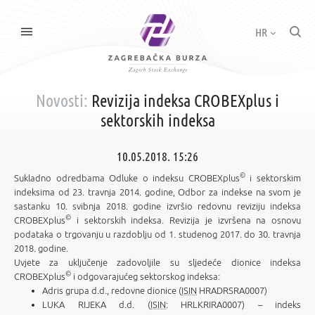
HR
Novosti:
Revizija indeksa CROBEXplus i
sektorskih indeksa
10.05.2018. 15:26
©
Sukladno odredbama Odluke o indeksu CROBEXplus
i sektorskim
indeksima od 23. travnja 2014. godine, Odbor za indekse na svom je
sastanku 10. svibnja 2018. godine izvršio redovnu reviziju indeksa
©
CROBEXplus
i sektorskih indeksa. Revizija je izvršena na osnovu
podataka o trgovanju u razdoblju od 1. studenog 2017. do 30. travnja
2018. godine.
Uvjete za uključenje zadovoljile su sljedeće dionice indeksa
©
CROBEXplus
i odgovarajućeg sektorskog indeksa:
Adris grupa d.d., redovne dionice (
ISIN
HRADRSRA0007)
LUKA RIJEKA d.d. (
ISIN
: HRLKRIRA0007) – indeks