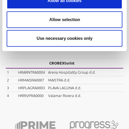
Allow all cookies
CROBEXtransport
1
HRATPLRA0008
ATLANTSKA PLOVIDBA d.d.
Allow selection
2
HRJDPLRA0007
JADROPLOV d.d.
3
HRLKPCRA0005
LUKA PLOČE d.d.
Use necessary cookies only
4
HRLKRIRA0007
LUKA RIJEKA d.d.
5
HRULPLRA0002
ULJANIK PLOVIDBA d.d.
CROBEXturist
1
HRARNTRA0004
Arena Hospitality Group d.d.
2
HRMAISRA0007
MAISTRA d.d.
3
HRPLAGRA0003
PLAVA LAGUNA d.d.
4
HRRIVPRA0000
Valamar Riviera d.d.