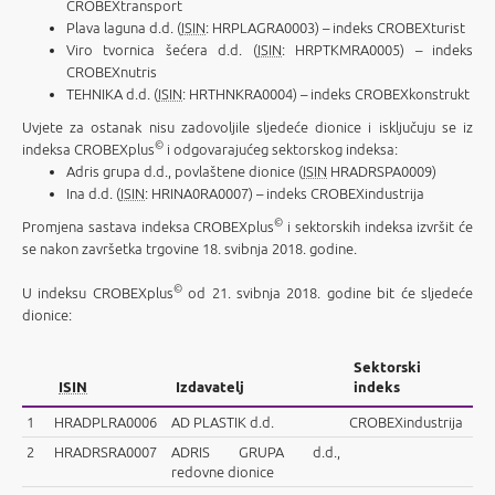
CROBEXtransport
Plava laguna d.d. (
ISIN
: HRPLAGRA0003) – indeks CROBEXturist
Viro tvornica šećera d.d. (
ISIN
: HRPTKMRA0005) – indeks
CROBEXnutris
TEHNIKA d.d. (
ISIN
: HRTHNKRA0004) – indeks CROBEXkonstrukt
Uvjete za ostanak nisu zadovoljile sljedeće dionice i isključuju se iz
©
indeksa CROBEXplus
i odgovarajućeg sektorskog indeksa:
Adris grupa d.d., povlaštene dionice (
ISIN
HRADRSPA0009)
Ina d.d. (
ISIN
: HRINA0RA0007) – indeks CROBEXindustrija
©
Promjena sastava indeksa CROBEXplus
i sektorskih indeksa izvršit će
se nakon završetka trgovine 18. svibnja 2018. godine.
©
U indeksu CROBEXplus
od 21. svibnja 2018. godine bit će sljedeće
dionice:
Sektorski
ISIN
Izdavatelj
indeks
1
HRADPLRA0006
AD PLASTIK d.d.
CROBEXindustrija
2
HRADRSRA0007
ADRIS GRUPA d.d.,
redovne dionice