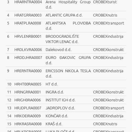
3
HRARNTRA0004
Arena Hospitality Group
CROBEXturist
d.d.
4
HRATGRRA0003
ATLANTIC GRUPA d.d.
CROBEXnutris
5
HRATPLRA0008
ATLANTSKA PLOVIDBA
CROBEXtransport
d.d.
6
HRVLENRB0001
BRODOGRADILIŠTE
CROBEXindustrija
VIKTOR LENAC d.d.
7
HRDLKVRA0006
Dalekovod d.d.
CROBEXkonstrukt
8
HRDDJHRA0007
ĐURO ĐAKOVIC GRUPA
CROBEXindustrija
d.d.
9
HRERNTRA0000
ERICSSON NIKOLA TESLA
CROBEXindustrija
d.d.
10
HRHT00RA0005
HT d.d.
11
HRINGRRA0001
INGRA d.d.
CROBEXkonstrukt
12
HRIGH0RA0006
INSTITUT IGH d.d.
CROBEXkonstrukt
13
HRJDPLRA0007
JADROPLOV d.d.
CROBEXtransport
14
HRKOEIRA0009
KONČAR d.d.
CROBEXindustrija
15
HRKRASRA0008
KRAŠ d.d.
CROBEXnutris
16
HRLKPCRA0005
LUKA PLOČE d.d.
CROBEXtransport