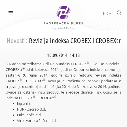
HR
Novosti:
Revizija indeksa CROBEX i CROBEXtr
10.09.2014. 14:13
®
Sukladno odredbama Odluke o indeksu CROBEX
i Odluke o indeksu
®
CROBEXtr
od 6. kolovoza 2014. godine, Odbor za indekse na svom je
sastanku 9. rujna 2014. godine izvršio redovnu reviziju indeksa
®
®
CROBEX
i CROBEXtr
. Revizija je izvršena na osnovu podataka o
trgovanju u razdoblju od 1. ožujka 2014. do 31. kolovoza 2014. godine.
Uvjete za ostanak nisu zadovoljile sljedeće dionice i isključuju se iz
®
©
indeksa CROBEX
i CROBEXtr
:
Ingra d.d.
HUP - Zagreb d.d.
Luka Ploče d.d.
Viro tvornica šećera d.d.