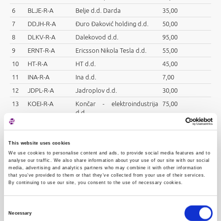
6
BLJE-R-A
Belje d.d. Darda
35,00
7
DDJH-R-A
Đuro Đaković holding d.d.
50,00
8
DLKV-R-A
Dalekovod d.d.
95,00
9
ERNT-R-A
Ericsson Nikola Tesla d.d.
55,00
10
HT-R-A
HT d.d.
45,00
11
INA-R-A
Ina d.d.
7,00
12
JDPL-R-A
Jadroplov d.d.
30,00
13
KOEI-R-A
Končar - elektroindustrija
75,00
d.d.
14
KRAS-R-A
Kraš d.d.
65,00
15
LEDO-R-A
Ledo d.d.
50,00
This website uses cookies
16
LKRI-R-A
Luka Rijeka d.d.
25,00
We use cookies to personalise content and ads, to provide social media features and to
analyse our traffic. We also share information about your use of our site with our social
17
PODR-R-A
Podravka d.d.
70,00
media, advertising and analytics partners who may combine it with other information
that you’ve provided to them or that they’ve collected from your use of their services.
18
PTKM-R-A
Petrokemija d.d.
60,00
By continuing to use our site, you consent to the use of necessary cookies.
19
RIZO-R-A
RIZ-odašiljači d.d.
40,00
20
THNK-R-A
Tehnika d.d.
75,00
Consent
Necessary
Selection
21
ULPL-R-A
Uljanik Plovidba d.d.
80,00