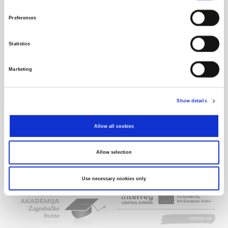
22
VART-R-1
Varteks d.d.
55,00
Preferences
23
VDKT-R-A
Viadukt d.d.
80,00
24
VPIK-R-A
Vupik d.d.
40,00
Statistics
25
ZABA-R-A
Zagrebačka banka d.d.
4,00
Marketing
Show details
Allow all cookies
Allow selection
Use necessary cookies only