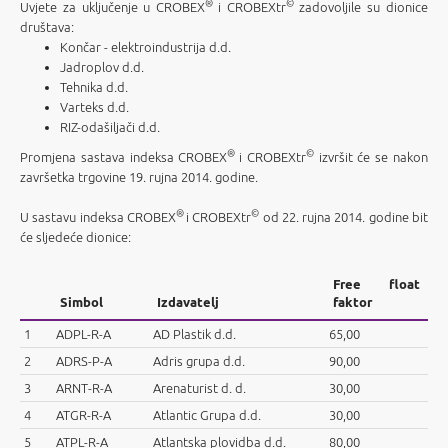
®
©
Uvjete za uključenje u CROBEX
i CROBEXtr
zadovoljile su dionice
društava:
Končar - elektroindustrija d.d.
Jadroplov d.d.
Tehnika d.d.
Varteks d.d.
RIZ-odašiljači d.d.
®
©
Promjena sastava indeksa CROBEX
i CROBEXtr
izvršit će se nakon
završetka trgovine 19. rujna 2014. godine.
®
©
U sastavu indeksa CROBEX
i CROBEXtr
od 22. rujna 2014. godine bit
će sljedeće dionice:
Free float
Simbol
Izdavatelj
faktor
1
ADPL-R-A
AD Plastik d.d.
65,00
2
ADRS-P-A
Adris grupa d.d.
90,00
3
ARNT-R-A
Arenaturist d. d.
30,00
4
ATGR-R-A
Atlantic Grupa d.d.
30,00
5
ATPL-R-A
Atlantska plovidba d.d.
80,00