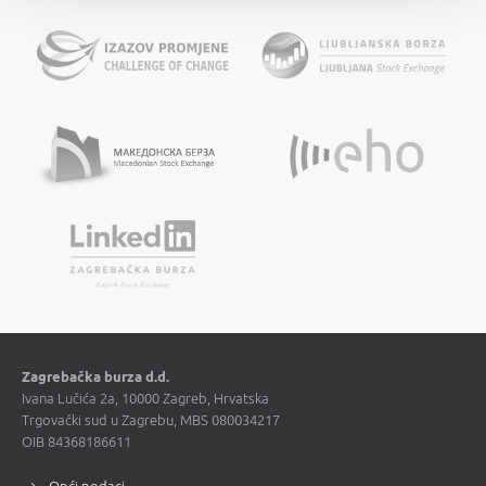
Zagrebačka burza d.d.
Ivana Lučića 2a, 10000 Zagreb, Hrvatska
Trgovački sud u Zagrebu, MBS 080034217
OIB 84368186611