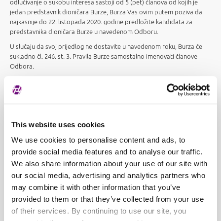
odlučivanje o sukobu interesa sastoji od 5 (pet) članova od kojih je
jedan predstavnik dioničara Burze, Burza Vas ovim putem poziva da
najkasnije do 22. listopada 2020. godine predložite kandidata za
predstavnika dioničara Burze u navedenom Odboru.
U slučaju da svoj prijedlog ne dostavite u navedenom roku, Burza će
sukladno čl. 246. st. 3. Pravila Burze samostalno imenovati članove
Odbora.
Molimo Vas da svoj prijedlog kandidata dostavite na adresu
elektroničke pošte
legal@zse.hr
.
Zahvaljujemo na suradnji.
Zagrebačka burza d.d.
This website uses cookies
We use cookies to personalise content and ads, to
provide social media features and to analyse our traffic.
We also share information about your use of our site with
our social media, advertising and analytics partners who
may combine it with other information that you’ve
provided to them or that they’ve collected from your use
of their services. By continuing to use our site, you