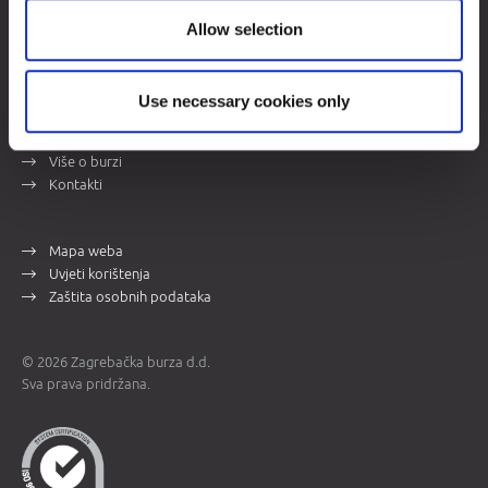
Allow selection
Zagrebačka burza d.d.
Ivana Lučića 2a, 10000 Zagreb, Hrvatska
Trgovački sud u Zagrebu, MBS 080034217
OIB 84368186611
Use necessary cookies only
Opći podaci
Više o burzi
Kontakti
Mapa weba
Uvjeti korištenja
Zaštita osobnih podataka
© 2026 Zagrebačka burza d.d.
Sva prava pridržana.