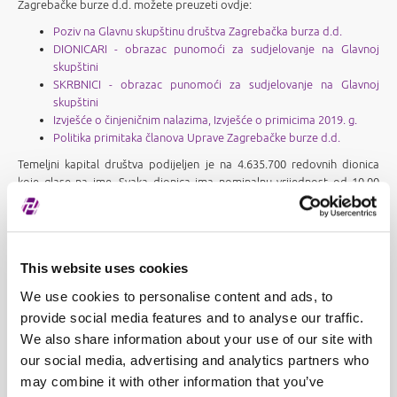
Zagrebačke burze d.d. možete preuzeti ovdje:
Poziv na Glavnu skupštinu društva Zagrebačka burza d.d.
DIONICARI - obrazac punomoći za sudjelovanje na Glavnoj
skupštini
SKRBNICI - obrazac punomoći za sudjelovanje na Glavnoj
skupštini
Izvješće o činjeničnim nalazima, Izvješće o primicima 2019. g.
Politika primitaka članova Uprave Zagrebačke burze d.d.
Temeljni kapital društva podijeljen je na 4.635.700 redovnih dionica
koje glase na ime. Svaka dionica ima nominalnu vrijednost od 10,00
kuna. Sve redovne dionice daju imateljima jednaka prava.
Dionice postoje u obliku elektroničkog zapisa na računu vrijednosnih
papira u računalnom sustavu središnjeg depozitorija, u skladu s
This website uses cookies
primjenjujućim propisima, o čemu se dioničaru izdaje odgovarajuća
potvrda.
We use cookies to personalise content and ads, to
provide social media features and to analyse our traffic.
Svaka dionica daje pravo na jedan glas na Glavnoj skupštini.
We also share information about your use of our site with
our social media, advertising and analytics partners who
may combine it with other information that you’ve