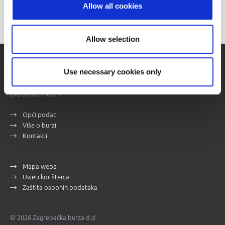
Allow all cookies
Allow selection
Zagrebačka burza d.d.
Use necessary cookies only
Ivana Lučića 2a, 10000 Zagreb, Hrvatska
Trgovački sud u Zagrebu, MBS 080034217
OIB 84368186611
Opći podaci
Više o burzi
Kontakti
Mapa weba
Uvjeti korištenja
Zaštita osobnih podataka
© 2026 Zagrebačka burza d.d.