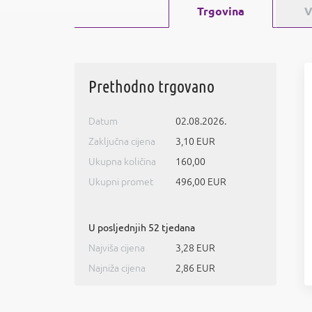
Trgovina
V
Prethodno trgovano
Datum
02.08.2026.
Zaključna cijena
3,10 EUR
Ukupna količina
160,00
Ukupni promet
496,00 EUR
U posljednjih 52 tjedana
Najviša cijena
3,28 EUR
Najniža cijena
2,86 EUR