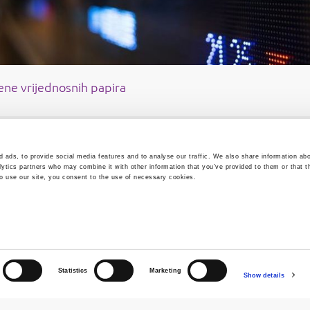
jene vrijednosnih papira
 ads, to provide social media features and to analyse our traffic. We also share information abo
lytics partners who may combine it with other information that you’ve provided to them or that t
to use our site, you consent to the use of necessary cookies.
i podaci
Mapa weba
e o burzi
Uvjeti korištenja
takti
Zaštita osobnih podataka
Statistics
Marketing
Show details