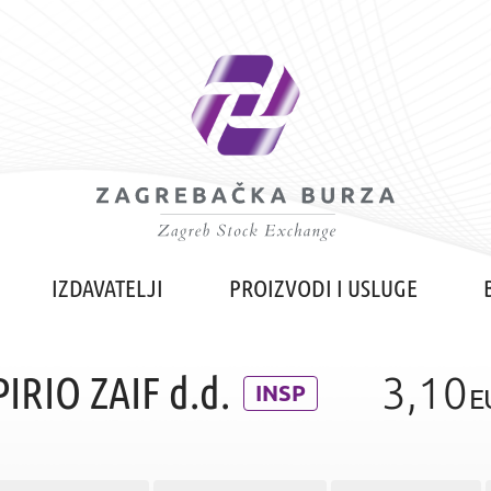
IZDAVATELJI
PROIZVODI I USLUGE
PIRIO ZAIF d.d.
3,10
INSP
E