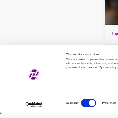
Ci
This website uses cookies
We use cookies to personalise content and
with our social media, advertising and ana
your use of their services. By continuing 
Zagrebačka burza d.d.
Opć
Ivana Lučića 2a, 10000 Zagreb, Hrvatska
Viš
Trgovački sud u Zagrebu, MBS
Kon
080034217
Consent
Necessary
Preferences
OIB 84368186611
Selection