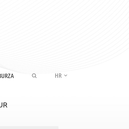
HR
BURZA
UR