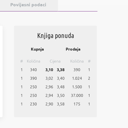
Povijesni podaci
Knjiga ponuda
Kupnja
Prodaja
#
Količina
Cijena
Količina
#
1
340
3,10
3,38
390
1
1
390
3,02
3,40
1.024
2
1
250
2,96
3,48
1.500
1
1
250
2,94
3,50
37.000
1
1
230
2,90
3,58
175
1