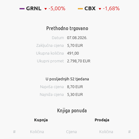
GRNL
-5,00%
CBX
-1,68%
Prethodno trgovano
Datum
07.08.2026.
Zaključna cijena
5,70 EUR
Ukupna količina
491,00
Ukupni promet
2.798,70 EUR
U posljednjih 52 tjedana
Najviša cijena
8,70 EUR
Najniža cijena
5,30 EUR
Knjiga ponuda
Kupnja
Prodaja
#
Količina
Cijena
Količina
#