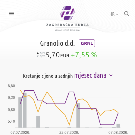
HR
Granolio d.d.
GRNL
5,70
+7,55 %
5,70
EUR
5,70
mjesec dana
Kretanje cijene u zadnjih