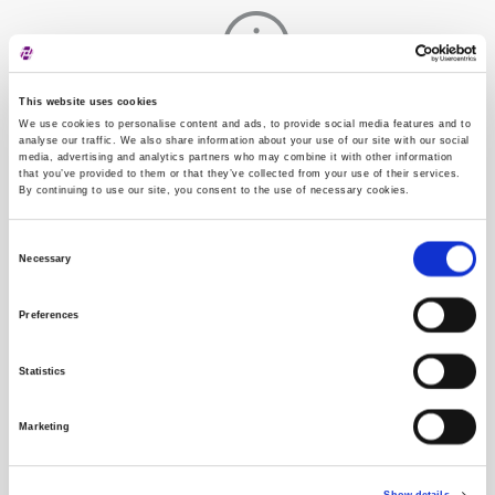
This website uses cookies
Trgovina je zatvorena
We use cookies to personalise content and ads, to provide social media features and to
analyse our traffic. We also share information about your use of our site with our social
media, advertising and analytics partners who may combine it with other information
that you’ve provided to them or that they’ve collected from your use of their services.
By continuing to use our site, you consent to the use of necessary cookies.
Vrijeme
Cijena
Količina
13:46:25
5,70
386,00
Consent
Necessary
Selection
13:39:54
5,70
105,00
Preferences
Vrijednosnica
Statistics
Izdavatelj
Marketing
Objave