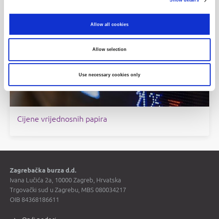
Show details
Povijesni podaci
Allow all cookies
Allow selection
Use necessary cookies only
Cijene vrijednosnih papira
Zagrebačka burza d.d.
Ivana Lučića 2a, 10000 Zagreb, Hrvatska
Trgovački sud u Zagrebu, MBS 080034217
OIB 84368186611