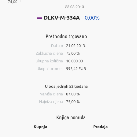
DLKV-M-334A
0,00%
Prethodno trgovano
Datum
21.02.2013.
Zaključna cijena
75,00 %
Ukupna količina
10.000,00
Ukupni promet
995,42 EUR
U posljednjih 52 tjedana
Najviša cijena
87,00 %
Najniža cijena
75,00 %
Knjiga ponuda
Kupnja
Prodaja