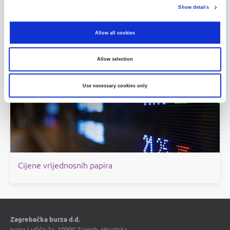
Show details
Objave
Allow all cookies
Povijesni podaci
Allow selection
Use necessary cookies only
Cijene vrijednosnih papira
Zagrebačka burza d.d.
Ivana Lučića 2a, 10000 Zagreb, Hrvatska