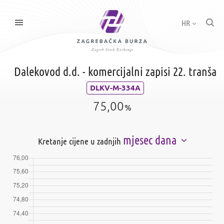
HR
Dalekovod d.d. - komercijalni zapisi 22. tranša
DLKV-M-334A
75,00
%
mjesec dana
Kretanje cijene u zadnjih