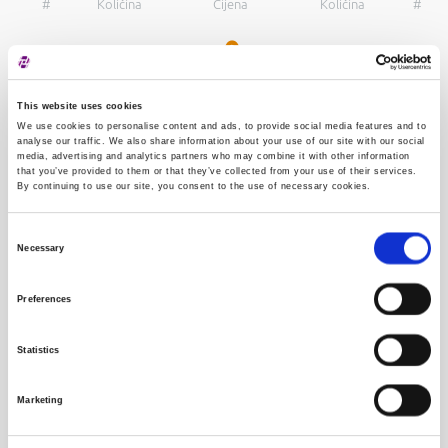
#
Količina
Cijena
Količina
#
This website uses cookies
Vrijednosni papir je izvršten s burze
We use cookies to personalise content and ads, to provide social media features and to
analyse our traffic. We also share information about your use of our site with our social
media, advertising and analytics partners who may combine it with other information
that you’ve provided to them or that they’ve collected from your use of their services.
By continuing to use our site, you consent to the use of necessary cookies.
Consent
Necessary
Selection
Preferences
Nema transakcija na odabrani datum
Statistics
Vrijednosnica
Marketing
Izdavatelj