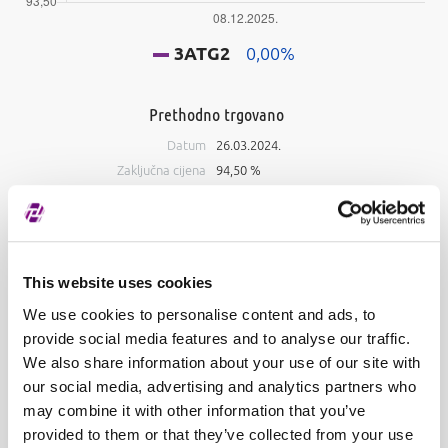
3ATG2
0,00%
Prethodno trgovano
Datum
26.03.2024.
Zaključna cijena
94,50 %
Ukupna količina
360.000,00
Ukupni promet
45.152,30 EUR
U posljednjih 52 tjedana
This website uses cookies
Najviša cijena
-
We use cookies to personalise content and ads, to
Najniža cijena
-
provide social media features and to analyse our traffic.
We also share information about your use of our site with
Knjiga ponuda
our social media, advertising and analytics partners who
may combine it with other information that you’ve
Kupnja
Prodaja
provided to them or that they’ve collected from your use
#
Količina
Cijena
Količina
#