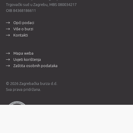
Trgovački sud u Zagrebu, MBS 080034217
OIB 84368186611
Opći podaci
Više o burzi
Kontakti
Mapa weba
Uvjeti korištenja
Zaštita osobnih podataka
© 2026 Zagrebačka burza d.d.
Sva prava pridržana.