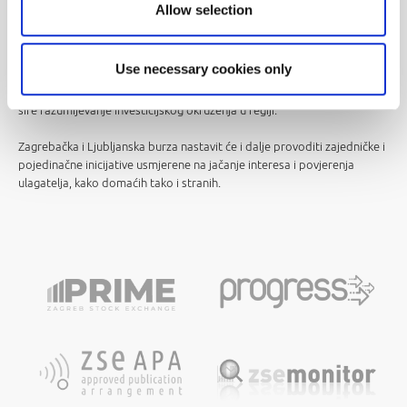
Allow selection
Cilj je konferencije olakšati domaćim i međunarodnim investitorima
pristup vodećim hrvatskim i slovenskim kompanijama, čime se
doprinosi njihovoj većoj prepoznatljivosti i potencijalnom rastu
Use necessary cookies only
likvidnosti. Događanje pruža jedinstvenu priliku za izravan uvid u
poslovanje kompanija uvrštenih na Zagrebačku i Ljubljansku burzu te
šire razumijevanje investicijskog okruženja u regiji.
Zagrebačka i Ljubljanska burza nastavit će i dalje provoditi zajedničke i
pojedinačne inicijative usmjerene na jačanje interesa i povjerenja
ulagatelja, kako domaćih tako i stranih.