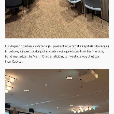
U sklopu događanja održana je i prezentacija tržišta kapitala Slovenije i
Hrvatske, a investicijske potencijale regije predstavili su Tia Marciuš,
fond menadžer, te Marin Orel, analitičar, iz investicijskog društva
InterCapital.