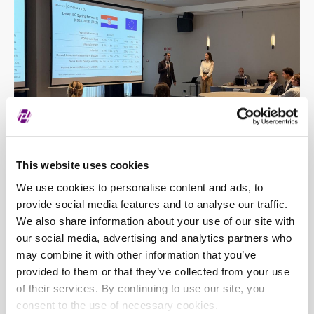
This website uses cookies
We use cookies to personalise content and ads, to
provide social media features and to analyse our traffic.
We also share information about your use of our site with
our social media, advertising and analytics partners who
may combine it with other information that you’ve
provided to them or that they’ve collected from your use
Velik odaziv kompanija i investitora na ovogodišnjoj konferenciji
of their services. By continuing to use our site, you
potvrđuje da interes za hrvatsko i slovensko tržište kapitala
consent to the use of necessary cookies.
kontinuirano raste. Više od 250 sastanaka održanih tijekom jednog