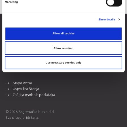
Marketing
Show details
Zagrebačka burza d.d.
Ivana Lučića 2a, 10000 Zagreb, Hrvatska
Allow all cookies
Trgovački sud u Zagrebu, MBS 080034217
OIB 84368186611
Allow selection
Opći podaci
Više o burzi
Use necessary cookies only
Kontakti
Mapa weba
Uvjeti korištenja
Zaštita osobnih podataka
© 2026 Zagrebačka burza d.d.
Sva prava pridržana.