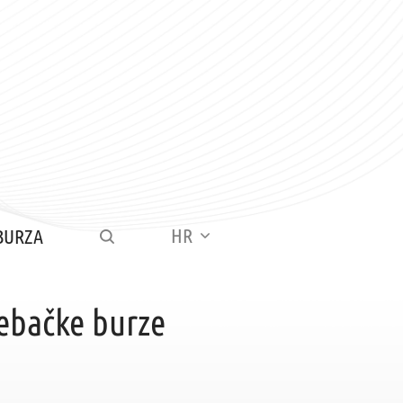
HR
BURZA
ebačke burze