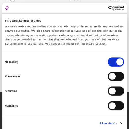
VDZG
F 4291
2,02 %
This website uses cookies
We use cookies to personalise content and ads, to provide social media features and to
analyse our traffic. We also share information about your use of our site with our social
media, advertising and analytics partners who may combine it with other information
that you’ve provided to them or that they’ve collected from your use of their services.
By continuing to use our site, you consent to the use of necessary cookies.
Consent
Necessary
Selection
Sektorska klasifikacija
Preferences
Statistics
Zagrebačka burza d.d.
Marketing
Ivana Lučića 2a, 10000 Zagreb, Hrvatska
Trgovački sud u Zagrebu, MBS 080034217
OIB 84368186611
Show details