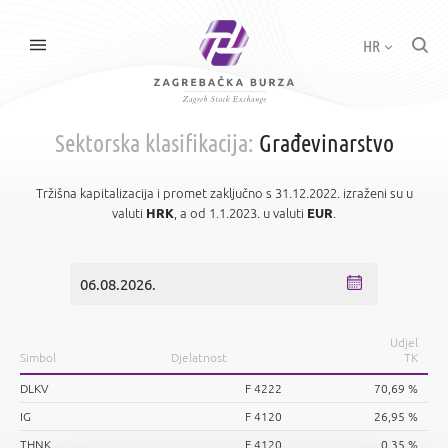
HR
Sektorska klasifikacija:
Građevinarstvo
Tržišna kapitalizacija i promet zaključno s 31.12.2022. izraženi su u
valuti
HRK
, a od 1.1.2023. u valuti
EUR
.
Udjel
Simbol
Djelatnost
TK
DLKV
F 4222
70,69 %
IG
F 4120
26,95 %
THNK
F 4120
0,35 %