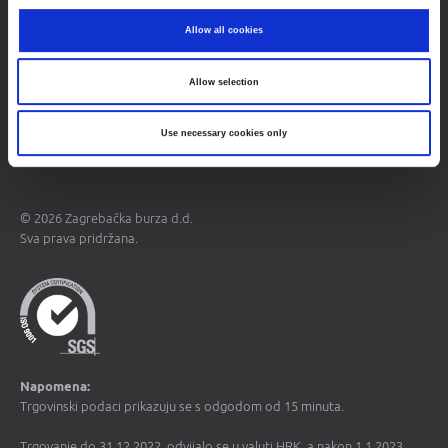
Opći podaci
Allow all cookies
Više o burzi
Kontakti
Allow selection
Mapa weba
Use necessary cookies only
Uvjeti korištenja
Zaštita osobnih podataka
© 2026 Zagrebačka burza d.d.
Sva prava pridržana.
Napomena:
Trgovinski podaci prikazuju se s odgodom od 15 minuta.
Trgovanje do 31.12.2022. odvijalo se u valuti HRK, a nakon 1.1.2023.