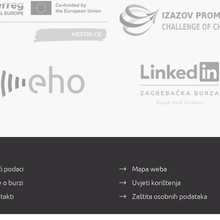
i podaci
Mapa weba
e o burzi
Uvjeti korištenja
takti
Zaštita osobnih podataka