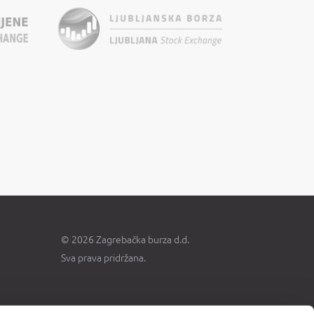
© 2026 Zagrebačka burza d.d.
Sva prava pridržana.