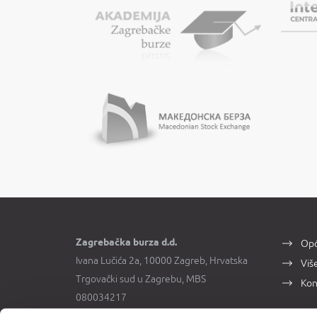
Zagrebačka burza d.d.
Opć
Ivana Lučića 2a, 10000 Zagreb, Hrvatska
Viš
Trgovački sud u Zagrebu, MBS
Kon
080034217
OIB 84368186611