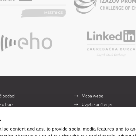
i podaci
Mapa weba
e o burzi
Uvjeti korištenja
takti
Zaštita osobnih podataka
s
ise content and ads, to provide social media features and to an