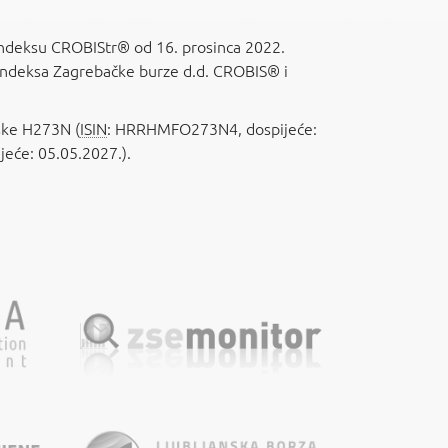
ndeksu CROBIStr® od 16. prosinca 2022.
 indeksa Zagrebačke burze d.d. CROBIS® i
tske H273N (
ISIN
: HRRHMFO273N4, dospijeće:
eće: 05.05.2027.).