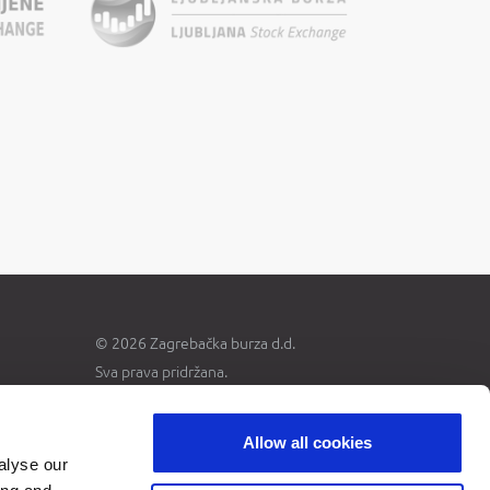
© 2026 Zagrebačka burza d.d.
Sva prava pridržana.
Allow all cookies
alyse our