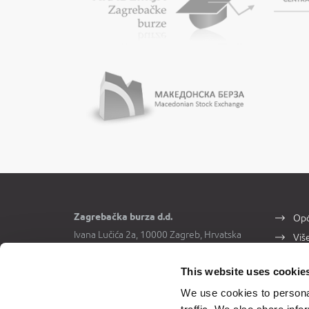
Zagrebačka burza d.d.
Opć
Ivana Lučića 2a, 10000 Zagreb, Hrvatska
Viš
Trgovački sud u Zagrebu, MBS
Kon
080034217
This website uses cookie
OIB 84368186611
We use cookies to personal