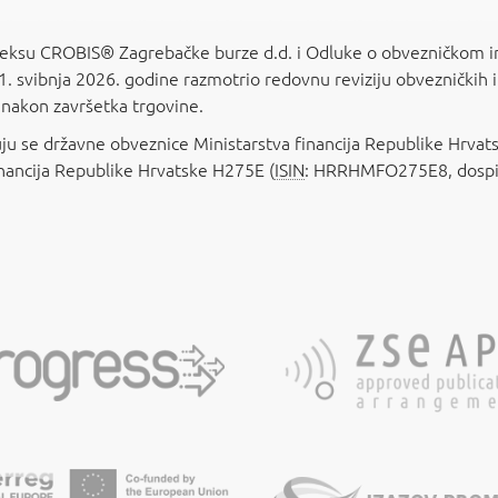
ksu CROBIS® Zagrebačke burze d.d. i Odluke o obvezničkom i
1. svibnja 2026. godine razmotrio redovnu reviziju obvezničkih
 nakon završetka trgovine.
ju se državne obveznice Ministarstva financija Republike Hrva
inancija Republike Hrvatske H275E (
ISIN
: HRRHMFO275E8, dospij