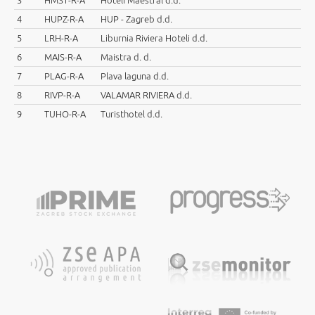
3
HMST-R-A
Hoteli Maestral d.d.
4
HUPZ-R-A
HUP - Zagreb d.d.
5
LRH-R-A
Liburnia Riviera Hoteli d.d.
6
MAIS-R-A
Maistra d. d.
7
PLAG-R-A
Plava laguna d.d.
8
RIVP-R-A
VALAMAR RIVIERA d.d.
9
TUHO-R-A
Turisthotel d.d.