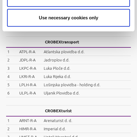
4
LEDO-R-A
Ledo d.d.
5
PODR-R-A
Podravka d.d.
Use necessary cookies only
6
VPIK-R-A
Vupik d.d.
CROBEXtransport
1
ATPL-R-A
Atlantska plovidba d.d.
2
JDPL-R-A
Jadroplov d.d.
3
LKPC-R-A
Luka Ploče d.d.
4
LKRI-R-A
Luka Rijeka d.d.
5
LPLH-R-A
Lošinjska plovidba - holding d.d.
6
ULPL-R-A
Uljanik Plovidba d.d.
CROBEXturist
1
ARNT-R-A
Arenaturist d. d.
2
HIMR-R-A
Imperial d.d.