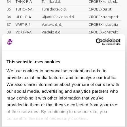
34
THNK-R-A
Tehnika d.d.
CROBEXkonstrukt
35
TUHO-R-A
Turisthotel d.d.
CROBEXturist
36
ULPL-R-A
Uljanik Plovidba d.d.
CROBEXtransport
37
VART-R-1
Varteks d. d.
CROBEXindustrija
38
VDKT-R-A
Viadukt d.d.
CROBEXkonstrukt
39
VERN-R-A
Genera d.d.
CROBEXindustrija
40
VPIK-R-A
Vupik d.d.
CROBEXnutris
41
ZABA-R-A
Zagrebačka banka d.d.
This website uses cookies
We use cookies to personalise content and ads, to
provide social media features and to analyse our traffic.
We also share information about your use of our site with
CROBEXindustrija
our social media, advertising and analytics partners who
1
ADPL-R-A
AD Plastik d.d.
may combine it with other information that you’ve
2
DDJH-R-A
Đuro Đaković holding d.d.
provided to them or that they’ve collected from your use
3
ERNT-R-A
Ericsson Nikola Tesla d.d.
of their services. By continuing to use our site, you
consent to the use of necessary cookies.
4
INA-R-A
Ina d.d.
5
KOEI-R-A
Končar - elektroindustrija d.d.