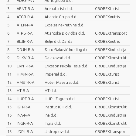
2
ADRS-P-A
Adris grupa d.d.
3
ARNT-R-A
Arenaturist d. d.
CROBEXturist
4
ATGR-R-A
Atlantic Grupa d.d.
CROBEXnutris
5
ATLN-R-A
Excelsa nekretnine d.d.
6
ATPL-R-A
Atlantska plovidba d.d.
CROBEXtransport
7
BLJE-R-A
Belje d.d. Darda
CROBEXnutris
8
DDJH-R-A
Đuro Đaković holding d.d.
CROBEXindustrija
9
DLKV-R-A
Dalekovod d.d.
CROBEXkonstrukt
10
ERNT-R-A
Ericsson Nikola Tesla d.d.
CROBEXindustrija
11
HIMR-R-A
Imperial d.d.
CROBEXturist
12
HMST-R-A
Hoteli Maestral d.d.
CROBEXturist
13
HT-R-A
HT d.d.
14
HUPZ-R-A
HUP - Zagreb d.d.
CROBEXturist
15
IGH-R-A
Institut IGH d.d.
CROBEXkonstrukt
16
INA-R-A
Ina d.d.
CROBEXindustrija
17
INGR-R-A
Ingra d.d.
CROBEXkonstrukt
18
JDPL-R-A
Jadroplov d.d.
CROBEXtransport