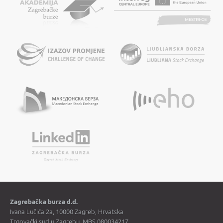
Zagrebačka burza d.d.
Ivana Lučića 2a, 10000 Zagreb, Hrvatska
Trgovački sud u Zagrebu, MBS 080034217