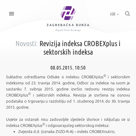
HR
Novosti:
Revizija indeksa CROBEXplus i
sektorskih indeksa
08.05.2015. 10:50
©
Sukladno odredbama Odluke o indeksu CROBEXplus
i sektorskim
indeksima od 23. travnja 2014. godine, Odbor za indekse na svom je
sastanku 7. svibnja 2015. godine izvršio redovnu reviziju indeksa
©
CROBEXplus
i sektorskih indeksa. Revizija je izvršena na osnovu
podataka o trgovanju u razdoblju od 1. studenog 2014. do 30. travnja
2015. godine.
Uvjete za ostanak nisu zadovoljile sljedeće dionice i isključuju se iz
©
indeksa CROBEXplus
i odgovarajućeg sektorskog indeksa:
Zvijezda d.d. (oznaka ZVZD-R-A) – indeks CROBEXnutris;