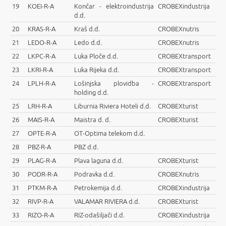
19
KOEI-R-A
Končar - elektroindustrija
CROBEXindustrija
d.d.
20
KRAS-R-A
Kraš d.d.
CROBEXnutris
21
LEDO-R-A
Ledo d.d.
CROBEXnutris
22
LKPC-R-A
Luka Ploče d.d.
CROBEXtransport
23
LKRI-R-A
Luka Rijeka d.d.
CROBEXtransport
24
LPLH-R-A
Lošinjska plovidba -
CROBEXtransport
holding d.d.
25
LRH-R-A
Liburnia Riviera Hoteli d.d.
CROBEXturist
26
MAIS-R-A
Maistra d. d.
CROBEXturist
27
OPTE-R-A
OT-Optima telekom d.d.
28
PBZ-R-A
PBZ d.d.
29
PLAG-R-A
Plava laguna d.d.
CROBEXturist
30
PODR-R-A
Podravka d.d.
CROBEXnutris
31
PTKM-R-A
Petrokemija d.d.
CROBEXindustrija
32
RIVP-R-A
VALAMAR RIVIERA d.d.
CROBEXturist
33
RIZO-R-A
RIZ-odašiljači d.d.
CROBEXindustrija