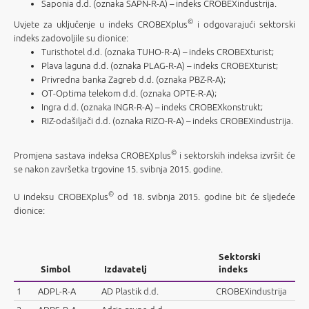
Saponia d.d. (oznaka SAPN-R-A) – indeks CROBEXindustrija.
©
Uvjete za uključenje u indeks CROBEXplus
i odgovarajući sektorski
indeks zadovoljile su dionice:
Turisthotel d.d. (oznaka TUHO-R-A) – indeks CROBEXturist;
Plava laguna d.d. (oznaka PLAG-R-A) – indeks CROBEXturist;
Privredna banka Zagreb d.d. (oznaka PBZ-R-A);
OT-Optima telekom d.d. (oznaka OPTE-R-A);
Ingra d.d. (oznaka INGR-R-A) – indeks CROBEXkonstrukt;
RIZ-odašiljači d.d. (oznaka RIZO-R-A) – indeks CROBEXindustrija.
©
Promjena sastava indeksa CROBEXplus
i sektorskih indeksa izvršit će
se nakon završetka trgovine 15. svibnja 2015. godine.
©
U indeksu CROBEXplus
od 18. svibnja 2015. godine bit će sljedeće
dionice:
Sektorski
Simbol
Izdavatelj
indeks
1
ADPL-R-A
AD Plastik d.d.
CROBEXindustrija