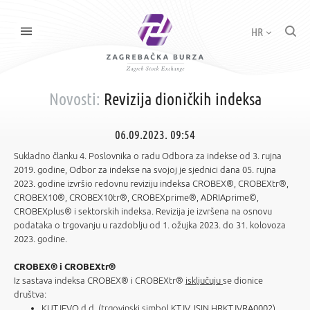
HR
Novosti:
Revizija dioničkih indeksa
06.09.2023. 09:54
Sukladno članku 4. Poslovnika o radu Odbora za indekse od 3. rujna
2019. godine, Odbor za indekse na svojoj je sjednici dana 05. rujna
2023. godine izvršio redovnu reviziju indeksa CROBEX®, CROBEXtr®,
CROBEX10®, CROBEX10tr®, CROBEXprime®, ADRIAprime©,
CROBEXplus® i sektorskih indeksa. Revizija je izvršena na osnovu
podataka o trgovanju u razdoblju od 1. ožujka 2023. do 31. kolovoza
2023. godine.
CROBEX® i CROBEXtr®
Iz sastava indeksa CROBEX® i CROBEXtr®
isključuju
se dionice
društva:
KUTJEVO d.d. (trgovinski simbol KTJV,
ISIN
HRKTJVRA0002)