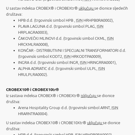
U sastav indeksa CROBEX® i CROBEXtr®
uključuju
se dionice sljedećih
društava:
HPB d.d. (trgovinski simbol HPB ,
ISIN
HRHPB0RA0002),
PLAVA LAGUNA d.d. (trgovinski simbol PLAG,
ISIN
HRPLAGRA0003),
ČAKOVEČKI MLINOVI d.d. (trgovinski simbol CKML,
ISIN
HRCKMLRA0008),
KONČAR - DISTRIBUTIVNI I SPECIJALNI TRANSFORMATORI d.d.
(trgovinski simbol KODT2,
ISIN
HRKODTPA0009),
INGRA d.d. (trgovinski simbol INGR,
ISIN
HRINGRRA0001),
ALPHA ADRIATIC d.d. (trgovinski simbol ULPL,
ISIN
HRULPLRA0002).
CROBEX10® i CROBEX10tr®
Iz sastava indeksa CROBEX® i CROBEXtr®
isključuju
se dionice
društva:
Arena Hospitality Group d.d. (trgovinski simbol ARNT,
ISIN
HRARNTRA0004).
U sastav indeksa CROBEX10® i CROBE10Xtr®
uključuju
se dionice
društva:
HPB d.d. (trgovinski simbol HPB,
ISIN
HRHPB0RA0002).