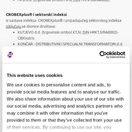
CROBEXplus® i sektorski indeksi
Iz sastava indeksa CROBEXplus® i pripadajućeg sektorskog indeksa
isključuju
se dionice društava:
KUTJEVO d.d. (trgovinski simbol KTJV,
ISIN
HRKTJVRA0002)-
CBXnutris
KONČAR - DISTRIBUTIVNI I SPECIJALNI TRANSFORMATORI d.d.
(trgovinski simbol KODT2,
ISIN
HRKODTPA0009) – CBXindustrija.
U sastav indeksa CROBEXplus® i pripadajući sektorski indeks
uključuju
se dionice društava:
HPB d.d. (trgovinski simbol HPB,
ISIN
HRHPB0RA0002),
This website uses cookies
ČAKOVEČKI MLINOVI d.d. (trgovinski simbol CKML,
ISIN
HRCKMLRA0008) – CBXnutris,
We use cookies to personalise content and ads, to
ALPHA ADRIATIC d.d. (trgovinski simbol ULPL,
ISIN
provide social media features and to analyse our traffic.
HRULPLRA0002) - CBXtransport,
We also share information about your use of our site with
FTB TURIZAM d.d. (trgovinski simbol LRHC,
ISIN
our social media, advertising and analytics partners who
HRLRHCRA0008) - CBXturist,
LUKA PLOČE d.d. (trgovinski simbol LKPC,
ISIN
HRLKPCRA0005)
may combine it with other information that you’ve
– CBXtransport,
provided to them or that they’ve collected from your use
KONČAR - DISTRIBUTIVNI I SPECIJALNI TRANSFORMATORI d.d.
of their services. By continuing to use our site, you
(trgovinski simbol KODT,
ISIN
HRKODTRA0007) – CBXindustrija.