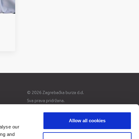
© 2026 Zagrebačka burza d.d.
Sva prava pridržana.
Allow all cookies
alyse our
ing and