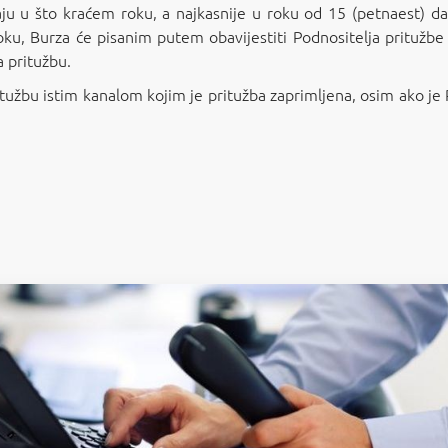
vaju u što kraćem roku, a najkasnije u roku od 15 (petnaest) 
, Burza će pisanim putem obavijestiti Podnositelja pritužbe o
 pritužbu.
užbu istim kanalom kojim je pritužba zaprimljena, osim ako je Po