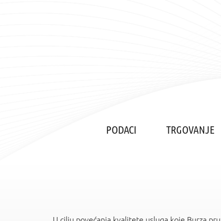
PODACI
TRGOVANJE
U cilju povećanja kvalitete usluga koje Burza pr