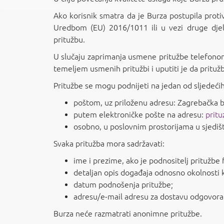
Ako korisnik smatra da je Burza postupila proti
Uredbom (EU) 2016/1011 ili u vezi druge djel
pritužbu.
U slučaju zaprimanja usmene pritužbe telefonom,
temeljem usmenih pritužbi i uputiti je da pritu
Pritužbe se mogu podnijeti na jedan od sljedećih
poštom, uz priloženu adresu: Zagrebačka b
putem elektroničke pošte na adresu:
prit
osobno, u poslovnim prostorijama u sjediš
Svaka pritužba mora sadržavati:
ime i prezime, ako je podnositelj pritužbe 
detaljan opis događaja odnosno okolnosti k
datum podnošenja pritužbe;
adresu/e-mail adresu za dostavu odgovora 
Burza neće razmatrati anonimne pritužbe.