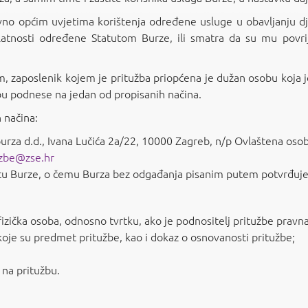
vno općim uvjetima korištenja određene usluge u obavljanju dj
atnosti određene Statutom Burze, ili smatra da su mu povr
 zaposlenik kojem je pritužba priopćena je dužan osobu koja j
žbu podnese na jedan od propisanih načina.
 načina:
urza d.d., Ivana Lučića 2a/22, 10000 Zagreb, n/p Ovlaštena oso
uzbe@zse.hr
tu Burze, o čemu Burza bez odgađanja pisanim putem potvrđuje 
fizička osoba, odnosno tvrtku, ako je podnositelj pritužbe pravn
oje su predmet pritužbe, kao i dokaz o osnovanosti pritužbe;
na pritužbu.