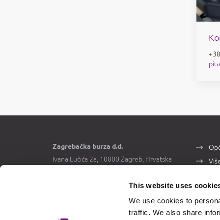
Ko
+38
pit
Zagrebačka burza d.d.
Opć
Ivana Lučića 2a, 10000 Zagreb, Hrvatska
Viš
Trgovački sud u Zagrebu, MBS
Kon
080034217
This website uses cookie
OIB 84368186611
We use cookies to personal
traffic. We also share info