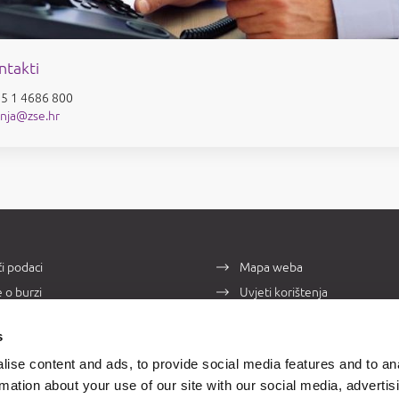
ntakti
5 1 4686 800
anja@zse.hr
i podaci
Mapa weba
e o burzi
Uvjeti korištenja
takti
Zaštita osobnih podataka
s
ise content and ads, to provide social media features and to an
rmation about your use of our site with our social media, advertis