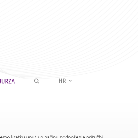
HR
BURZA
ajemo kratku uputu o načinu podnošenja pritužbi.