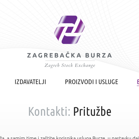
IZDAVATELJI
PROIZVODI I USLUGE
Kontakti:
Pritužbe
uža, a samim time i zaštite korisnika usluga Burze, u nastavku d