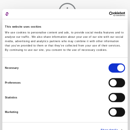
This website uses cookies
Trgovina je zatvorena
We use cookies to personalise content and ads, to provide social media features and to
analyse our traffic. We also share information about your use of our site with our social
media, advertising and analytics partners who may combine it with other information
that you’ve provided to them or that they’ve collected from your use of their services.
By continuing to use our site, you consent to the use of necessary cookies.
Vrijeme
Cijena
Količina
15:52:39
40,90
80,00
Consent
Necessary
Selection
15:44:45
41,00
1,00
15:28:02
41,00
60,00
Preferences
11:14:18
41,00
50,00
10:28:13
41,00
25,00
Statistics
Vrijednosnica
Marketing
Izdavatelj