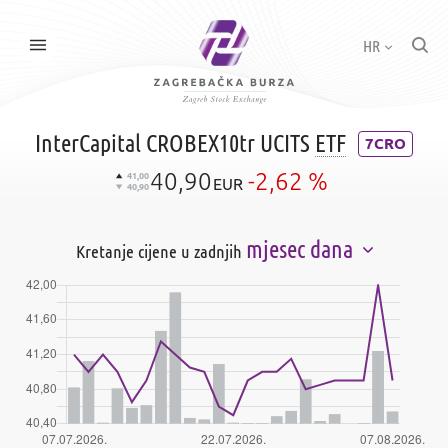
HR
InterCapital CROBEX10tr UCITS
ETF
7CRO
40,90
-2,62 %
41,00
EUR
40,90
mjesec dana
Kretanje cijene u zadnjih