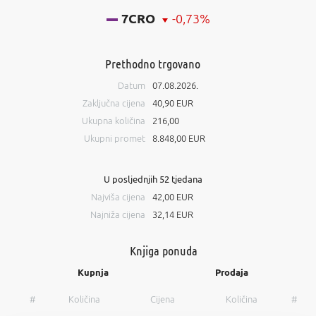
7CRO
-0,73%
Prethodno trgovano
Datum
07.08.2026.
Zaključna cijena
40,90 EUR
Ukupna količina
216,00
Ukupni promet
8.848,00 EUR
U posljednjih 52 tjedana
Najviša cijena
42,00 EUR
Najniža cijena
32,14 EUR
Knjiga ponuda
Kupnja
Prodaja
#
Količina
Cijena
Količina
#