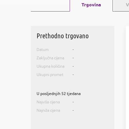
Trgovina
V
Prethodno trgovano
Datum
-
Zaključna cijena
-
Ukupna količina
-
Ukupni promet
-
U posljednjih 52 tjedana
Najviša cijena
-
Najniža cijena
-