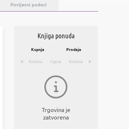
Povijesni podaci
Knjiga ponuda
Kupnja
Prodaja
#
Količina
Cijena
Količina
#
Trgovina je
zatvorena