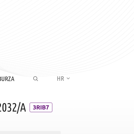
HR
BURZA
2032/A
3RIB7