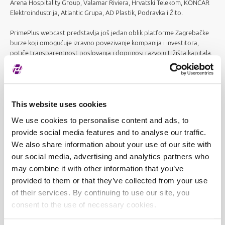
Arena Hospitality Group, Valamar Riviera, Hrvatski Telekom, KONČAR
Elektroindustrija, Atlantic Grupa, AD Plastik, Podravka i Žito.
PrimePlus webcast predstavlja još jedan oblik platforme Zagrebačke
burze koji omogućuje izravno povezivanje kompanija i investitora,
potiče transparentnost poslovanja i doprinosi razvoju tržišta kapitala.
Zagrebačka burza nastavit će s aktivnostima kojima je cilj
predstavljanje uvrštenih društava, promoviranje najviših standarda
transparentnosti, kao i uspostavljanje otvorenog dijaloga između
društava te postojećih i potencijalnih ulagatelja.
This website uses cookies
We use cookies to personalise content and ads, to
provide social media features and to analyse our traffic.
We also share information about your use of our site with
our social media, advertising and analytics partners who
may combine it with other information that you’ve
provided to them or that they’ve collected from your use
of their services. By continuing to use our site, you
consent to the use of necessary cookies.