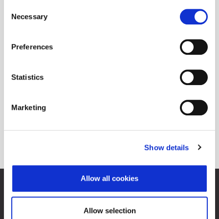
Consent
Necessary
Selection
Preferences
Statistics
Marketing
Show details
Allow all cookies
Zagrebačka burza d.d.
Ivana Lučića 2a, 10000 Zagreb, Hrvatska
Trgovački sud u Zagrebu, MBS 080034217
Allow selection
OIB 84368186611