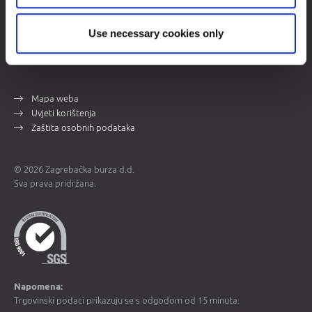
Opći podaci
Use necessary cookies only
Više o burzi
Kontakti
Mapa weba
Uvjeti korištenja
Zaštita osobnih podataka
© 2026 Zagrebačka burza d.d.
Sva prava pridržana.
Napomena:
Trgovinski podaci prikazuju se s odgodom od 15 minuta.