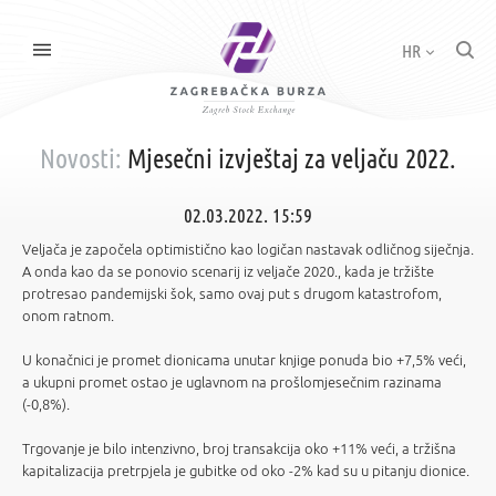
HR
Novosti:
Mjesečni izvještaj za veljaču 2022.
02.03.2022. 15:59
Veljača je započela optimistično kao logičan nastavak odličnog siječnja.
A onda kao da se ponovio scenarij iz veljače 2020., kada je tržište
protresao pandemijski šok, samo ovaj put s drugom katastrofom,
onom ratnom.
U konačnici je promet dionicama unutar knjige ponuda bio +7,5% veći,
a ukupni promet ostao je uglavnom na prošlomjesečnim razinama
(-0,8%).
Trgovanje je bilo intenzivno, broj transakcija oko +11% veći, a tržišna
kapitalizacija pretrpjela je gubitke od oko -2% kad su u pitanju dionice.