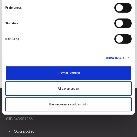
Preferences
Statistics
Marketing
Show details
Allow all cookies
Allow selection
Zagrebačka burza d.d.
Use necessary cookies only
Ivana Lučića 2a, 10000 Zagreb, Hrvatska
Trgovački sud u Zagrebu, MBS 080034217
OIB 84368186611
Opći podaci