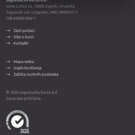
Zagrebačka burza d.d.
Ivana Lučića 2a, 10000 Zagreb, Hrvatska
Trgovački sud u Zagrebu, MBS 080034217
OIB 84368186611
Opći podaci
Više o burzi
Kontakti
Mapa weba
Uvjeti korištenja
Zaštita osobnih podataka
© 2026 Zagrebačka burza d.d.
Sva prava pridržana.