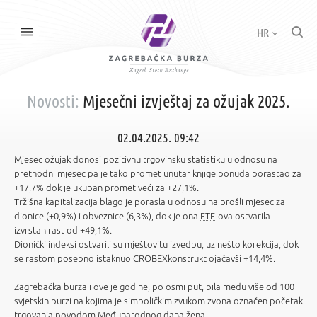
HR
Novosti:
Mjesečni izvještaj za ožujak 2025.
02.04.2025. 09:42
Mjesec ožujak donosi pozitivnu trgovinsku statistiku u odnosu na
prethodni mjesec pa je tako promet unutar knjige ponuda porastao za
+17,7% dok je ukupan promet veći za +27,1%.
Tržišna kapitalizacija blago je porasla u odnosu na prošli mjesec za
dionice (+0,9%) i obveznice (6,3%), dok je ona
ETF
-ova ostvarila
izvrstan rast od +49,1%.
Dionički indeksi ostvarili su mještovitu izvedbu, uz nešto korekcija, dok
se rastom posebno istaknuo CROBEXkonstrukt ojačavši +14,4%.
Zagrebačka burza i ove je godine, po osmi put, bila među više od 100
svjetskih burzi na kojima je simboličkim zvukom zvona označen početak
trgovanja povodom Međunarodnog dana žena.