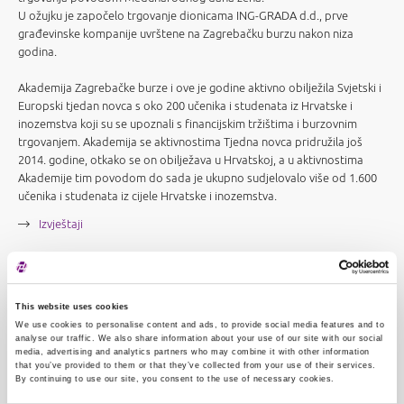
U ožujku je započelo trgovanje dionicama ING-GRADA d.d., prve
građevinske kompanije uvrštene na Zagrebačku burzu nakon niza
godina.
Akademija Zagrebačke burze i ove je godine aktivno obilježila Svjetski i
Europski tjedan novca s oko 200 učenika i studenata iz Hrvatske i
inozemstva koji su se upoznali s financijskim tržištima i burzovnim
trgovanjem. Akademija se aktivnostima Tjedna novca pridružila još
2014. godine, otkako se on obilježava u Hrvatskoj, a u aktivnostima
Akademije tim povodom do sada je ukupno sudjelovalo više od 1.600
učenika i studenata iz cijele Hrvatske i inozemstva.
Izvještaji
This website uses cookies
We use cookies to personalise content and ads, to provide social media features and to
analyse our traffic. We also share information about your use of our site with our social
media, advertising and analytics partners who may combine it with other information
that you’ve provided to them or that they’ve collected from your use of their services.
By continuing to use our site, you consent to the use of necessary cookies.